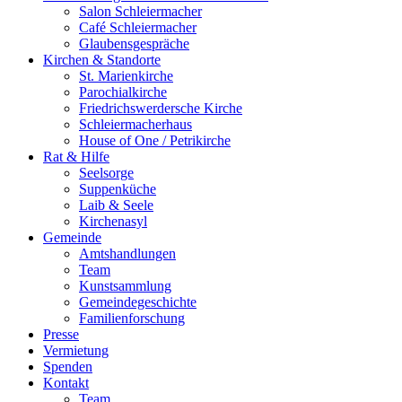
Salon Schleiermacher
Café Schleiermacher
Glaubensgespräche
Kirchen & Standorte
St. Marienkirche
Parochialkirche
Friedrichswerdersche Kirche
Schleiermacherhaus
House of One / Petrikirche
Rat & Hilfe
Seelsorge
Suppenküche
Laib & Seele
Kirchenasyl
Gemeinde
Amtshandlungen
Team
Kunstsammlung
Gemeindegeschichte
Familienforschung
Presse
Vermietung
Spenden
Kontakt
Team