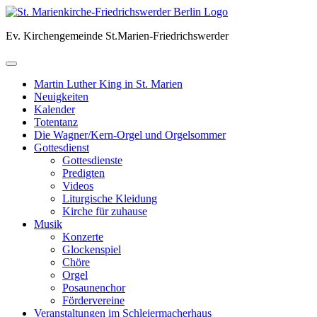
Skip
to
Ev. Kirchengemeinde St.Marien-Friedrichswerder
content
Martin Luther King in St. Marien
Neuigkeiten
Kalender
Totentanz
Die Wagner/Kern-Orgel und Orgelsommer
Gottesdienst
Gottesdienste
Predigten
Videos
Liturgische Kleidung
Kirche für zuhause
Musik
Konzerte
Glockenspiel
Chöre
Orgel
Posaunenchor
Fördervereine
Veranstaltungen im Schleiermacherhaus