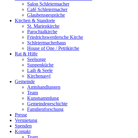
Salon Schleiermacher
Café Schleiermacher
Glaubensgespräche
Kirchen & Standorte
St. Marienkirche
Parochialkirche
Friedrichswerdersche Kirche
Schleiermacherhaus
House of One / Petrikirche
Rat & Hilfe
Seelsorge
Suppenküche
Laib & Seele
Kirchenasyl
Gemeinde
Amtshandlungen
Team
Kunstsammlung
Gemeindegeschichte
Familienforschung
Presse
Vermietung
Spenden
Kontakt
Team