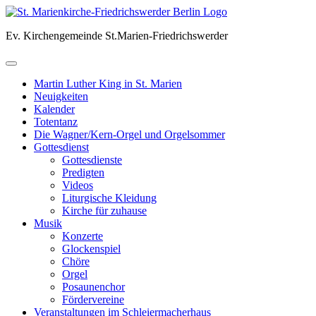
Skip
to
Ev. Kirchengemeinde St.Marien-Friedrichswerder
content
Martin Luther King in St. Marien
Neuigkeiten
Kalender
Totentanz
Die Wagner/Kern-Orgel und Orgelsommer
Gottesdienst
Gottesdienste
Predigten
Videos
Liturgische Kleidung
Kirche für zuhause
Musik
Konzerte
Glockenspiel
Chöre
Orgel
Posaunenchor
Fördervereine
Veranstaltungen im Schleiermacherhaus