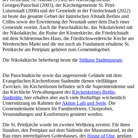
Georgen/Parochial (2003), der Kirchengemeinde St. Petri-
Luisenstadt (2006) und der Gemeinde in der Friedrichstadt (2022)
ist heute das gesamte Gebiet der historischen Altstadt Berlins und
Cöllns sowie der Erweiterung der Neustadt unter dem Dach einer
Gemeinde vereint. Auch die Parochialkirche, das Nikolaiviertel mit
der Nikolaikirche, die Ruine der Klosterkirche, die Friedrichstadt
mit dem Schleiermacher-Haus, die Friedrichswerdersche Kirche am
Werderschen Markt und die nur noch als Fundament erhaltene St.
Petrikirche am Petriplatz gehören zum Gemeindegebiet.
Die Nikolaikirche beherbergt heute die
Stiftung Stadtmuseum
.
Die Parochialkirche sowie das angrenzende Gelände mit dem
Evangelischen Kirchenforum Stadtmitte dienen vielfältigen
Zwecken. Im Kirchenforum befinden sich die Superintendentur und
das Kirchliche Verwaltungsamt des
Kirchenkreises Berlin-
Stadtmitte
, hier erhalten aber auch viele Bedürftige wöchentlich
Unterstützung im Rahmen der
Aktion Laib und Seele
. Die
Gemeinderäume können für Familienfeiern, Chorproben,
Veranstaltungen und Konferenzen gemietet werden.
Die St. Petrikirche wurde im zweiten Weltkrieg zerstört. Für ihren
Standort, den Petriplatz auf dem Südende der Museumsinsel, ist der
Bau eines interreligiösen Gotteshauses, des
House of One
, geplant.