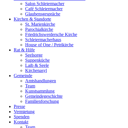
Salon Schleiermacher
Café Schleiermacher
Glaubensgespräche
Kirchen & Standorte
St. Marienkirche
Parochialkirche
Friedrichswerdersche Kirche
Schleiermacherhaus
House of One / Petrikirche
Rat & Hilfe
Seelsorge
Suppenküche
Laib & Seele
Kirchenasyl
Gemeinde
Amtshandlungen
Team
Kunstsammlung
Gemeindegeschichte
Familienforschung
Presse
Vermietung
Spenden
Kontakt
Team