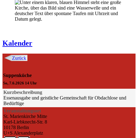
Kalender
Zurück
Suppenküche
So, 7.6.2026 14 Uhr
Kurzbeschreibung
Essenausgabe und geistliche Gemeinschaft für Obdachlose und
Bedürftige
Veranstaltungsort
St. Marienkirche Mitte
Karl-Liebknecht-Str. 8
10178 Berlin
U+S Alexanderplatz