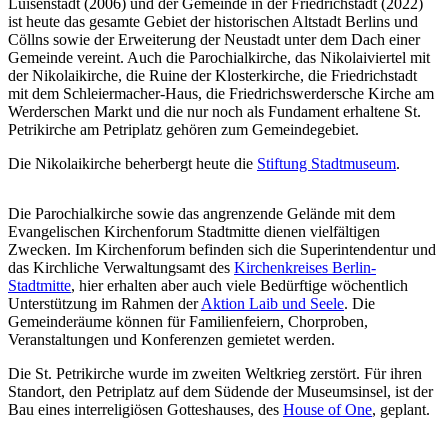
Luisenstadt (2006) und der Gemeinde in der Friedrichstadt (2022)
ist heute das gesamte Gebiet der historischen Altstadt Berlins und
Cöllns sowie der Erweiterung der Neustadt unter dem Dach einer
Gemeinde vereint. Auch die Parochialkirche, das Nikolaiviertel mit
der Nikolaikirche, die Ruine der Klosterkirche, die Friedrichstadt
mit dem Schleiermacher-Haus, die Friedrichswerdersche Kirche am
Werderschen Markt und die nur noch als Fundament erhaltene St.
Petrikirche am Petriplatz gehören zum Gemeindegebiet.
Die Nikolaikirche beherbergt heute die
Stiftung Stadtmuseum
.
Die Parochialkirche sowie das angrenzende Gelände mit dem
Evangelischen Kirchenforum Stadtmitte dienen vielfältigen
Zwecken. Im Kirchenforum befinden sich die Superintendentur und
das Kirchliche Verwaltungsamt des
Kirchenkreises Berlin-
Stadtmitte
, hier erhalten aber auch viele Bedürftige wöchentlich
Unterstützung im Rahmen der
Aktion Laib und Seele
. Die
Gemeinderäume können für Familienfeiern, Chorproben,
Veranstaltungen und Konferenzen gemietet werden.
Die St. Petrikirche wurde im zweiten Weltkrieg zerstört. Für ihren
Standort, den Petriplatz auf dem Südende der Museumsinsel, ist der
Bau eines interreligiösen Gotteshauses, des
House of One
, geplant.