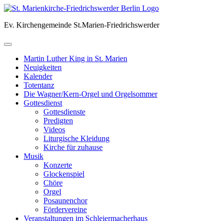
Skip
to
Ev. Kirchengemeinde St.Marien-Friedrichswerder
content
Martin Luther King in St. Marien
Neuigkeiten
Kalender
Totentanz
Die Wagner/Kern-Orgel und Orgelsommer
Gottesdienst
Gottesdienste
Predigten
Videos
Liturgische Kleidung
Kirche für zuhause
Musik
Konzerte
Glockenspiel
Chöre
Orgel
Posaunenchor
Fördervereine
Veranstaltungen im Schleiermacherhaus