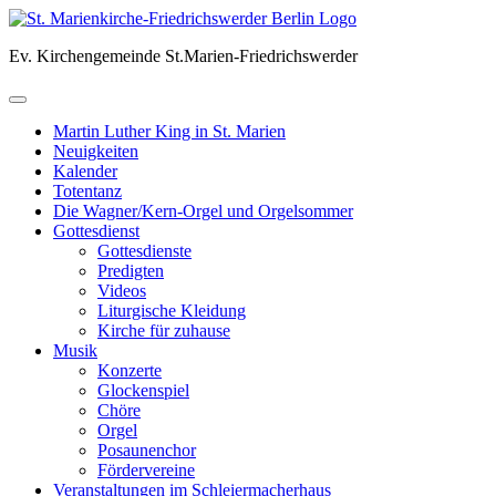
Skip
to
Ev. Kirchengemeinde St.Marien-Friedrichswerder
content
Martin Luther King in St. Marien
Neuigkeiten
Kalender
Totentanz
Die Wagner/Kern-Orgel und Orgelsommer
Gottesdienst
Gottesdienste
Predigten
Videos
Liturgische Kleidung
Kirche für zuhause
Musik
Konzerte
Glockenspiel
Chöre
Orgel
Posaunenchor
Fördervereine
Veranstaltungen im Schleiermacherhaus