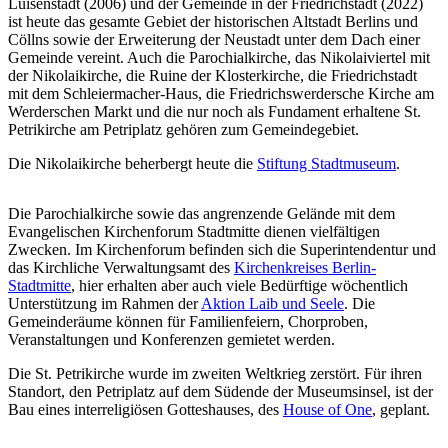
Luisenstadt (2006) und der Gemeinde in der Friedrichstadt (2022)
ist heute das gesamte Gebiet der historischen Altstadt Berlins und
Cöllns sowie der Erweiterung der Neustadt unter dem Dach einer
Gemeinde vereint. Auch die Parochialkirche, das Nikolaiviertel mit
der Nikolaikirche, die Ruine der Klosterkirche, die Friedrichstadt
mit dem Schleiermacher-Haus, die Friedrichswerdersche Kirche am
Werderschen Markt und die nur noch als Fundament erhaltene St.
Petrikirche am Petriplatz gehören zum Gemeindegebiet.
Die Nikolaikirche beherbergt heute die
Stiftung Stadtmuseum
.
Die Parochialkirche sowie das angrenzende Gelände mit dem
Evangelischen Kirchenforum Stadtmitte dienen vielfältigen
Zwecken. Im Kirchenforum befinden sich die Superintendentur und
das Kirchliche Verwaltungsamt des
Kirchenkreises Berlin-
Stadtmitte
, hier erhalten aber auch viele Bedürftige wöchentlich
Unterstützung im Rahmen der
Aktion Laib und Seele
. Die
Gemeinderäume können für Familienfeiern, Chorproben,
Veranstaltungen und Konferenzen gemietet werden.
Die St. Petrikirche wurde im zweiten Weltkrieg zerstört. Für ihren
Standort, den Petriplatz auf dem Südende der Museumsinsel, ist der
Bau eines interreligiösen Gotteshauses, des
House of One
, geplant.