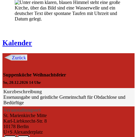
Kalender
Zurück
Suppenküche Weihnachtsfeier
So, 20.12.2026 14 Uhr
Kurzbeschreibung
Essenausgabe und geistliche Gemeinschaft für Obdachlose und
Bedürftige
Veranstaltungsort
St. Marienkirche Mitte
Karl-Liebknecht-Str. 8
10178 Berlin
U+S Alexanderplatz