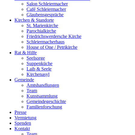
Salon Schleiermacher
Café Schleiermacher
Glaubensgespräche
Kirchen & Standorte
St. Marienkirche
Parochialkirche
Friedrichswerdersche Kirche
Schleiermacherhaus
House of One / Petrikirche
Rat & Hilfe
Seelsorge
Suppenküche
Laib & Seele
Kirchenasyl
Gemeinde
Amtshandlungen
Team
Kunstsammlung
Gemeindegeschichte
Familienforschung
Presse
Vermietung
Spenden
Kontakt
Team