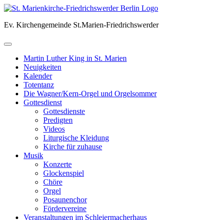
Skip
to
Ev. Kirchengemeinde St.Marien-Friedrichswerder
content
Martin Luther King in St. Marien
Neuigkeiten
Kalender
Totentanz
Die Wagner/Kern-Orgel und Orgelsommer
Gottesdienst
Gottesdienste
Predigten
Videos
Liturgische Kleidung
Kirche für zuhause
Musik
Konzerte
Glockenspiel
Chöre
Orgel
Posaunenchor
Fördervereine
Veranstaltungen im Schleiermacherhaus