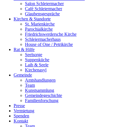
Salon Schleiermacher
Café Schleiermacher
Glaubensgespräche
Kirchen & Standorte
St. Marienkirche
Parochialkirche
Friedrichswerdersche Kirche
Schleiermacherhaus
House of One / Petrikirche
Rat & Hilfe
Seelsorge
Suppenküche
Laib & Seele
Kirchenasyl
Gemeinde
Amtshandlungen
Team
Kunstsammlung
Gemeindegeschichte
Familienforschung
Presse
Vermietung
Spenden
Kontakt
Team