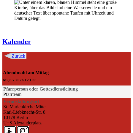
Kalender
Zurück
Abendmahl am Mittag
Mi, 8.7.2026 12 Uhr
Pfarrperson oder Gottesdienstleitung
Pfarrteam
Veranstaltungsort
St. Marienkirche Mitte
Karl-Liebknecht-Str. 8
10178 Berlin
U+S Alexanderplatz