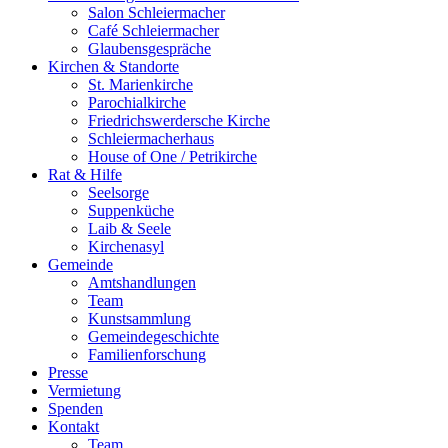
Salon Schleiermacher
Café Schleiermacher
Glaubensgespräche
Kirchen & Standorte
St. Marienkirche
Parochialkirche
Friedrichswerdersche Kirche
Schleiermacherhaus
House of One / Petrikirche
Rat & Hilfe
Seelsorge
Suppenküche
Laib & Seele
Kirchenasyl
Gemeinde
Amtshandlungen
Team
Kunstsammlung
Gemeindegeschichte
Familienforschung
Presse
Vermietung
Spenden
Kontakt
Team