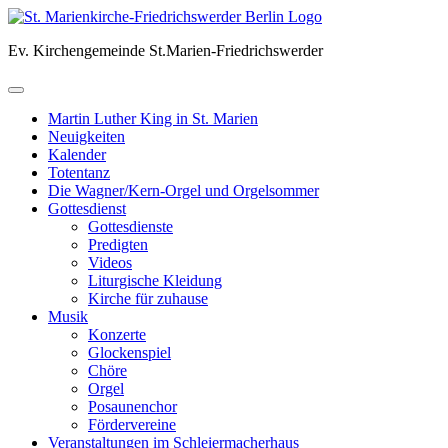
Skip
to
Ev. Kirchengemeinde St.Marien-Friedrichswerder
content
Martin Luther King in St. Marien
Neuigkeiten
Kalender
Totentanz
Die Wagner/Kern-Orgel und Orgelsommer
Gottesdienst
Gottesdienste
Predigten
Videos
Liturgische Kleidung
Kirche für zuhause
Musik
Konzerte
Glockenspiel
Chöre
Orgel
Posaunenchor
Fördervereine
Veranstaltungen im Schleiermacherhaus