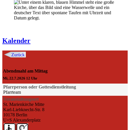
Kalender
Zurück
Abendmahl am Mittag
Mi, 22.7.2026 12 Uhr
Pfarrperson oder Gottesdienstleitung
Pfarrteam
Veranstaltungsort
St. Marienkirche Mitte
Karl-Liebknecht-Str. 8
10178 Berlin
U+S Alexanderplatz