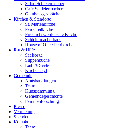
Salon Schleiermacher
Café Schleiermacher
Glaubensgespräche
Kirchen & Standorte
St. Marienkirche
Parochialkirche
Friedrichswerdersche Kirche
Schleiermacherhaus
House of One / Petrikirche
Rat & Hilfe
Seelsorge
Suppenküche
Laib & Seele
Kirchenasyl
Gemeinde
Amtshandlungen
Team
Kunstsammlung
Gemeindegeschichte
Familienforschung
Presse
Vermietung
Spenden
Kontakt
Team