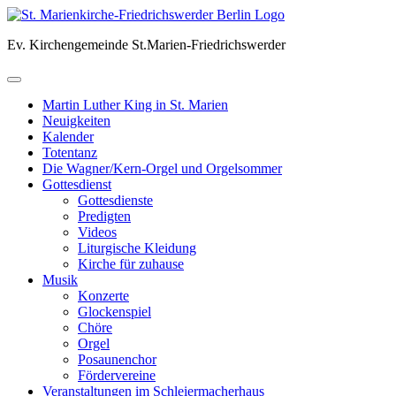
Skip
to
Ev. Kirchengemeinde St.Marien-Friedrichswerder
content
Martin Luther King in St. Marien
Neuigkeiten
Kalender
Totentanz
Die Wagner/Kern-Orgel und Orgelsommer
Gottesdienst
Gottesdienste
Predigten
Videos
Liturgische Kleidung
Kirche für zuhause
Musik
Konzerte
Glockenspiel
Chöre
Orgel
Posaunenchor
Fördervereine
Veranstaltungen im Schleiermacherhaus