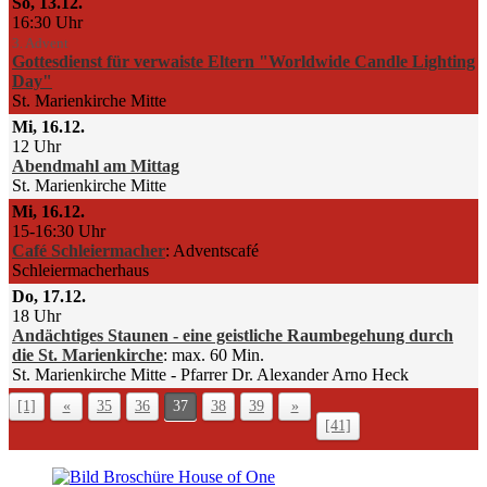
So, 13.12.
16:30 Uhr
3. Advent
Gottesdienst für verwaiste Eltern "Worldwide Candle Lighting
Day"
St. Marienkirche Mitte
Mi, 16.12.
12 Uhr
Abendmahl am Mittag
St. Marienkirche Mitte
Mi, 16.12.
15-16:30 Uhr
Café Schleiermacher
:
Adventscafé
Schleiermacherhaus
Do, 17.12.
18 Uhr
Andächtiges Staunen - eine geistliche Raumbegehung durch
die St. Marienkirche
:
max. 60 Min.
St. Marienkirche Mitte
Pfarrer Dr. Alexander Arno Heck
[1]
«
35
36
37
38
39
»
[41]