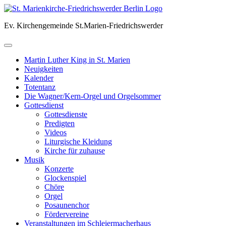
Skip
to
Ev. Kirchengemeinde St.Marien-Friedrichswerder
content
Martin Luther King in St. Marien
Neuigkeiten
Kalender
Totentanz
Die Wagner/Kern-Orgel und Orgelsommer
Gottesdienst
Gottesdienste
Predigten
Videos
Liturgische Kleidung
Kirche für zuhause
Musik
Konzerte
Glockenspiel
Chöre
Orgel
Posaunenchor
Fördervereine
Veranstaltungen im Schleiermacherhaus