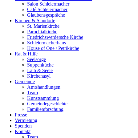
Salon Schleiermacher
Café Schleiermacher
Glaubensgespräche
Kirchen & Standorte
St. Marienkirche
Parochialkirche
Friedrichswerdersche Kirche
Schleiermacherhaus
House of One / Petrikirche
Rat & Hilfe
Seelsorge
Suppenküche
Laib & Seele
Kirchenasyl
Gemeinde
Amtshandlungen
Team
Kunstsammlung
Gemeindegeschichte
Familienforschung
Presse
Vermietung
Spenden
Kontakt
Team