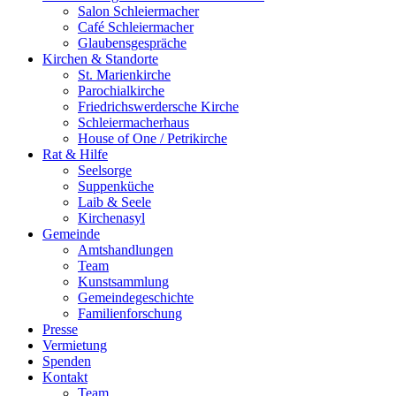
Salon Schleiermacher
Café Schleiermacher
Glaubensgespräche
Kirchen & Standorte
St. Marienkirche
Parochialkirche
Friedrichswerdersche Kirche
Schleiermacherhaus
House of One / Petrikirche
Rat & Hilfe
Seelsorge
Suppenküche
Laib & Seele
Kirchenasyl
Gemeinde
Amtshandlungen
Team
Kunstsammlung
Gemeindegeschichte
Familienforschung
Presse
Vermietung
Spenden
Kontakt
Team