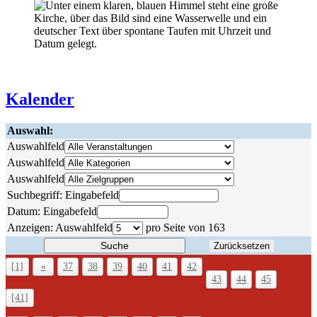
Kalender
Auswahl:
Auswahlfeld
Auswahlfeld
Auswahlfeld
Suchbegriff:
Eingabefeld
Datum:
Eingabefeld
Anzeigen:
Auswahlfeld
pro Seite von
163
Suche
Zurücksetzen
[1]
«
37
38
39
40
41
42
43
44
45
[41]