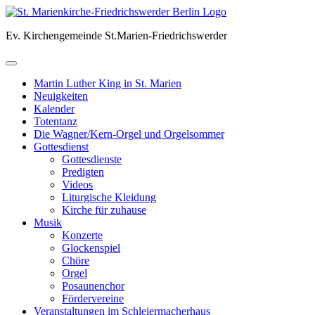
Skip
to
Ev. Kirchengemeinde St.Marien-Friedrichswerder
content
Martin Luther King in St. Marien
Neuigkeiten
Kalender
Totentanz
Die Wagner/Kern-Orgel und Orgelsommer
Gottesdienst
Gottesdienste
Predigten
Videos
Liturgische Kleidung
Kirche für zuhause
Musik
Konzerte
Glockenspiel
Chöre
Orgel
Posaunenchor
Fördervereine
Veranstaltungen im Schleiermacherhaus