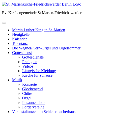
Skip
to
Ev. Kirchengemeinde St.Marien-Friedrichswerder
content
Martin Luther King in St. Marien
Neuigkeiten
Kalender
Totentanz
Die Wagner/Kern-Orgel und Orgelsommer
Gottesdienst
Gottesdienste
Predigten
Videos
Liturgische Kleidung
Kirche für zuhause
Musik
Konzerte
Glockenspiel
Chöre
Orgel
Posaunenchor
Fördervereine
Veranstaltungen im Schleiermacherhaus