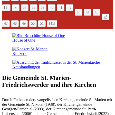
[1]
«
37
38
39
40
41
42
43
44
45
46
47
48
49
50
51
[41]
House of One
Konzerte
Amts­handlungen
Die Gemeinde St. Marien-
Friedrichswerder
und ihre Kirchen
Durch Fusionen der evangelischen Kirchengemeinde St. Marien mit
der Gemeinde St. Nikolai (1938), der Kirchengemeinde
Georgen/Parochial (2003), der Kirchengemeinde St. Petri-
Luisenstadt (2006) und der Gemeinde in der Friedrichstadt (2022)