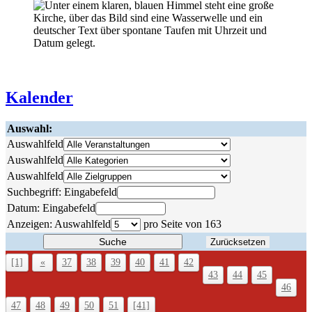
Kalender
Auswahl:
Auswahlfeld
Auswahlfeld
Auswahlfeld
Suchbegriff:
Eingabefeld
Datum:
Eingabefeld
Anzeigen:
Auswahlfeld
pro Seite von
163
Suche
Zurücksetzen
[1]
«
37
38
39
40
41
42
43
44
45
46
47
48
49
50
51
[41]