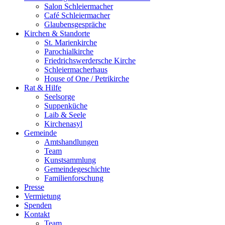
Salon Schleiermacher
Café Schleiermacher
Glaubensgespräche
Kirchen & Standorte
St. Marienkirche
Parochialkirche
Friedrichswerdersche Kirche
Schleiermacherhaus
House of One / Petrikirche
Rat & Hilfe
Seelsorge
Suppenküche
Laib & Seele
Kirchenasyl
Gemeinde
Amtshandlungen
Team
Kunstsammlung
Gemeindegeschichte
Familienforschung
Presse
Vermietung
Spenden
Kontakt
Team