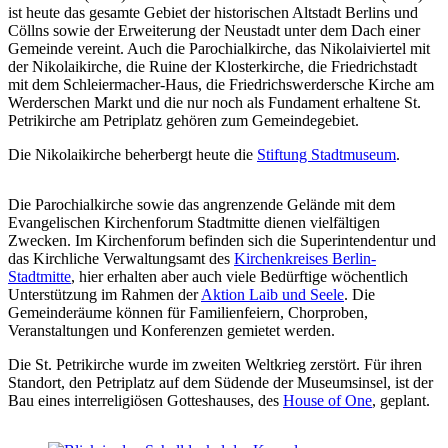
ist heute das gesamte Gebiet der historischen Altstadt Berlins und
Cöllns sowie der Erweiterung der Neustadt unter dem Dach einer
Gemeinde vereint. Auch die Parochialkirche, das Nikolaiviertel mit
der Nikolaikirche, die Ruine der Klosterkirche, die Friedrichstadt
mit dem Schleiermacher-Haus, die Friedrichswerdersche Kirche am
Werderschen Markt und die nur noch als Fundament erhaltene St.
Petrikirche am Petriplatz gehören zum Gemeindegebiet.
Die Nikolaikirche beherbergt heute die
Stiftung Stadtmuseum
.
Die Parochialkirche sowie das angrenzende Gelände mit dem
Evangelischen Kirchenforum Stadtmitte dienen vielfältigen
Zwecken. Im Kirchenforum befinden sich die Superintendentur und
das Kirchliche Verwaltungsamt des
Kirchenkreises Berlin-
Stadtmitte
, hier erhalten aber auch viele Bedürftige wöchentlich
Unterstützung im Rahmen der
Aktion Laib und Seele
. Die
Gemeinderäume können für Familienfeiern, Chorproben,
Veranstaltungen und Konferenzen gemietet werden.
Die St. Petrikirche wurde im zweiten Weltkrieg zerstört. Für ihren
Standort, den Petriplatz auf dem Südende der Museumsinsel, ist der
Bau eines interreligiösen Gotteshauses, des
House of One
, geplant.