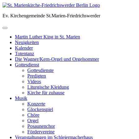
Skip
to
Ev. Kirchengemeinde St.Marien-Friedrichswerder
content
Martin Luther King in St. Marien
Neuigkeiten
Kalender
Totentanz
Die Wagner/Kern-Orgel und Orgelsommer
Gottesdienst
Gottesdienste
Predigten
Videos
Liturgische Kleidung
Kirche für zuhause
Musik
Konzerte
Glockenspiel
Chöre
Orgel
Posaunenchor
Fördervereine
Veranstaltungen im Schleiermacherhaus