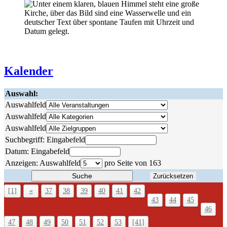
Kalender
Auswahl:
Auswahlfeld
Auswahlfeld
Auswahlfeld
Suchbegriff:
Eingabefeld
Datum:
Eingabefeld
Anzeigen:
Auswahlfeld
pro Seite von
163
Suche
Zurücksetzen
[1]
«
37
38
39
40
41
42
43
44
45
46
47
48
49
50
51
52
53
[41]