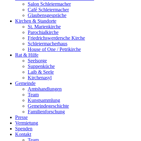
Salon Schleiermacher
Café Schleiermacher
Glaubensgespräche
Kirchen & Standorte
St. Marienkirche
Parochialkirche
Friedrichswerdersche Kirche
Schleiermacherhaus
House of One / Petrikirche
Rat & Hilfe
Seelsorge
Suppenküche
Laib & Seele
Kirchenasyl
Gemeinde
Amtshandlungen
Team
Kunstsammlung
Gemeindegeschichte
Familienforschung
Presse
Vermietung
Spenden
Kontakt
Team