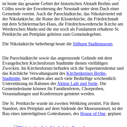
ist heute das gesamte Gebiet der historischen Altstadt Berlins und
Cöllns sowie der Erweiterung der Neustadt unter dem Dach einer
Gemeinde vereint. Auch die Parochialkirche, das Nikolaiviertel mit
der Nikolaikirche, die Ruine der Klosterkirche, die Friedrichstadt
mit dem Schleiermacher-Haus, die Friedrichswerdersche Kirche am
Werderschen Markt und die nur noch als Fundament erhaltene St.
Petrikirche am Petriplatz gehören zum Gemeindegebiet.
Die Nikolaikirche beherbergt heute die
Stiftung Stadtmuseum
.
Die Parochialkirche sowie das angrenzende Gelände mit dem
Evangelischen Kirchenforum Stadtmitte dienen vielfältigen
Zwecken. Im Kirchenforum befinden sich die Superintendentur und
das Kirchliche Verwaltungsamt des
Kirchenkreises Berlin-
Stadtmitte
, hier erhalten aber auch viele Bedürftige wöchentlich
Unterstützung im Rahmen der
Aktion Laib und Seele
. Die
Gemeinderäume können für Familienfeiern, Chorproben,
Veranstaltungen und Konferenzen gemietet werden.
Die St. Petrikirche wurde im zweiten Weltkrieg zerstört. Für ihren
Standort, den Petriplatz auf dem Südende der Museumsinsel, ist der
Bau eines interreligiösen Gotteshauses, des
House of One
, geplant.