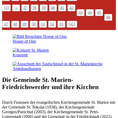
[1]
«
37
38
39
40
41
42
43
44
45
46
47
48
49
50
51
52
53
[41]
House of One
Konzerte
Amts­handlungen
Die Gemeinde St. Marien-
Friedrichswerder
und ihre Kirchen
Durch Fusionen der evangelischen Kirchengemeinde St. Marien mit
der Gemeinde St. Nikolai (1938), der Kirchengemeinde
Georgen/Parochial (2003), der Kirchengemeinde St. Petri-
Luisenstadt (2006) und der Gemeinde in der Friedrichstadt (2022)