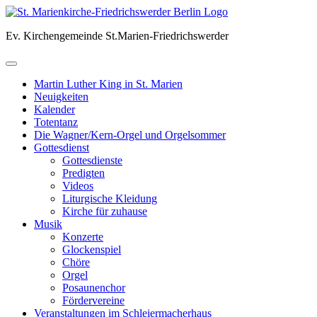
Skip
to
Ev. Kirchengemeinde St.Marien-Friedrichswerder
content
Martin Luther King in St. Marien
Neuigkeiten
Kalender
Totentanz
Die Wagner/Kern-Orgel und Orgelsommer
Gottesdienst
Gottesdienste
Predigten
Videos
Liturgische Kleidung
Kirche für zuhause
Musik
Konzerte
Glockenspiel
Chöre
Orgel
Posaunenchor
Fördervereine
Veranstaltungen im Schleiermacherhaus