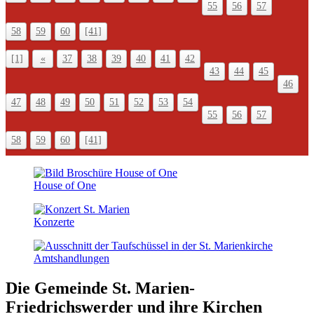
55
56
57
58
59
60
[41]
[1]
«
37
38
39
40
41
42
43
44
45
46
47
48
49
50
51
52
53
54
55
56
57
58
59
60
[41]
House of One
Konzerte
Amts­handlungen
Die Gemeinde St. Marien-
Friedrichswerder
und ihre Kirchen