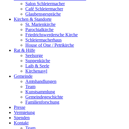
Salon Schleiermacher
Café Schleiermacher
Glaubensgespräche
Kirchen & Standorte
St. Marienkirche
Parochialkirche
Friedrichswerdersche Kirche
Schleiermacherhaus
House of One / Petrikirche
Rat & Hilfe
Seelsorge
Suppenküche
Laib & Seele
Kirchenasyl
Gemeinde
Amtshandlungen
Team
Kunstsammlung
Gemeindegeschichte
Familienforschung
Presse
Vermietung
Spenden
Kontakt
Team