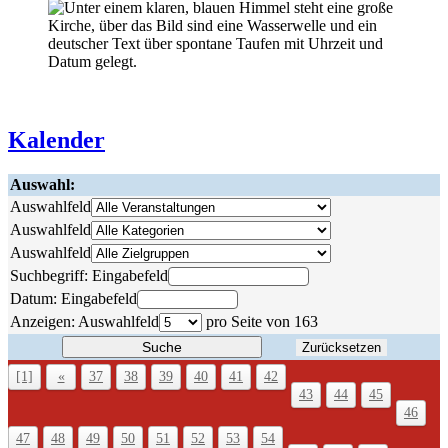
Kalender
Auswahl:
Auswahlfeld
Auswahlfeld
Auswahlfeld
Suchbegriff:
Eingabefeld
Datum:
Eingabefeld
Anzeigen:
Auswahlfeld
pro Seite von
163
Suche
Zurücksetzen
[1]
«
37
38
39
40
41
42
43
44
45
46
47
48
49
50
51
52
53
54