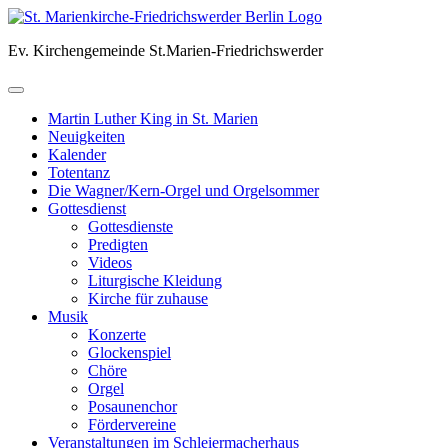
Skip
to
Ev. Kirchengemeinde St.Marien-Friedrichswerder
content
Martin Luther King in St. Marien
Neuigkeiten
Kalender
Totentanz
Die Wagner/Kern-Orgel und Orgelsommer
Gottesdienst
Gottesdienste
Predigten
Videos
Liturgische Kleidung
Kirche für zuhause
Musik
Konzerte
Glockenspiel
Chöre
Orgel
Posaunenchor
Fördervereine
Veranstaltungen im Schleiermacherhaus