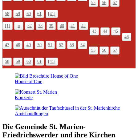
55
56
57
58
59
60
61
[41]
[1]
«
37
38
39
40
41
42
43
44
45
46
47
48
49
50
51
52
53
54
55
56
57
58
59
60
61
[41]
House of One
Konzerte
Amts­handlungen
Die Gemeinde St. Marien-
Friedrichswerder
und ihre Kirchen