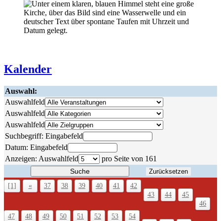
Kalender
Auswahl:
Auswahlfeld
Auswahlfeld
Auswahlfeld
Suchbegriff:
Eingabefeld
Datum:
Eingabefeld
Anzeigen:
Auswahlfeld
pro Seite von
161
Suche
Zurücksetzen
[1]
«
37
38
39
40
41
42
43
44
45
46
47
48
49
50
51
52
53
54