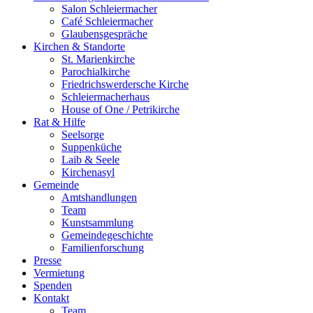
Salon Schleiermacher
Café Schleiermacher
Glaubensgespräche
Kirchen & Standorte
St. Marienkirche
Parochialkirche
Friedrichswerdersche Kirche
Schleiermacherhaus
House of One / Petrikirche
Rat & Hilfe
Seelsorge
Suppenküche
Laib & Seele
Kirchenasyl
Gemeinde
Amtshandlungen
Team
Kunstsammlung
Gemeindegeschichte
Familienforschung
Presse
Vermietung
Spenden
Kontakt
Team