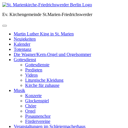
Skip
to
Ev. Kirchengemeinde St.Marien-Friedrichswerder
content
Martin Luther King in St. Marien
Neuigkeiten
Kalender
Totentanz
Die Wagner/Kern-Orgel und Orgelsommer
Gottesdienst
Gottesdienste
Predigten
Videos
Liturgische Kleidung
Kirche für zuhause
Musik
Konzerte
Glockenspiel
Chöre
Orgel
Posaunenchor
Fördervereine
Veranstaltungen im Schleiermacherhaus