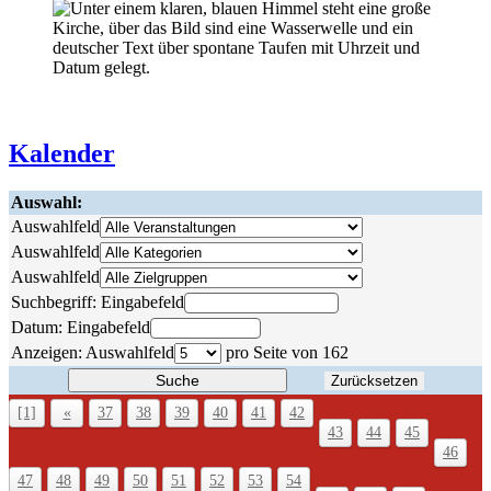
Kalender
Auswahl:
Auswahlfeld
Auswahlfeld
Auswahlfeld
Suchbegriff:
Eingabefeld
Datum:
Eingabefeld
Anzeigen:
Auswahlfeld
pro Seite von
162
Suche
Zurücksetzen
[1]
«
37
38
39
40
41
42
43
44
45
46
47
48
49
50
51
52
53
54