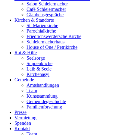
Salon Schleiermacher
Café Schleiermacher
Glaubensgespräche
Kirchen & Standorte
St. Marienkirche
Parochialkirche
Friedrichswerdersche Kirche
Schleiermacherhaus
House of One / Petrikirche
Rat & Hilfe
Seelsorge
Suppenküche
Laib & Seele
Kirchenasyl
Gemeinde
Amtshandlungen
Team
Kunstsammlung
Gemeindegeschichte
Familienforschung
Presse
Vermietung
Spenden
Kontakt
Team