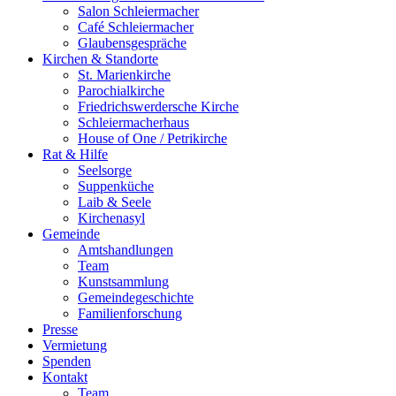
Salon Schleiermacher
Café Schleiermacher
Glaubensgespräche
Kirchen & Standorte
St. Marienkirche
Parochialkirche
Friedrichswerdersche Kirche
Schleiermacherhaus
House of One / Petrikirche
Rat & Hilfe
Seelsorge
Suppenküche
Laib & Seele
Kirchenasyl
Gemeinde
Amtshandlungen
Team
Kunstsammlung
Gemeindegeschichte
Familienforschung
Presse
Vermietung
Spenden
Kontakt
Team