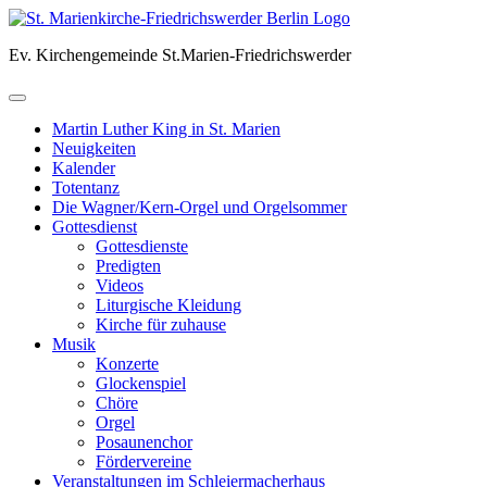
Skip
to
Ev. Kirchengemeinde St.Marien-Friedrichswerder
content
Martin Luther King in St. Marien
Neuigkeiten
Kalender
Totentanz
Die Wagner/Kern-Orgel und Orgelsommer
Gottesdienst
Gottesdienste
Predigten
Videos
Liturgische Kleidung
Kirche für zuhause
Musik
Konzerte
Glockenspiel
Chöre
Orgel
Posaunenchor
Fördervereine
Veranstaltungen im Schleiermacherhaus