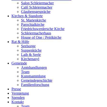
Salon Schleiermacher
Café Schleiermacher
Glaubensgespräche
Kirchen & Standorte
St. Marienkirche
Parochialkirche
Friedrichswerdersche Kirche
Schleiermacherhaus
House of One / Petrikirche
Rat & Hilfe
Seelsorge
Suppenküche
Laib & Seele
Kirchenasyl
Gemeinde
Amtshandlungen
Team
Kunstsammlung
Gemeindegeschichte
Familienforschung
Presse
Vermietung
Spenden
Kontakt
Team