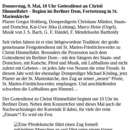
Donnerstag, 9. Mai, 10 Uhr Gottesdienst an Christi
Himmelfahrt
–
Beginn im Berliner Dom, Fortsetzung in St.
Marienkirche
Pfarrer Gregor Hohberg, Dompredigerin Christiane Münker, Staats-
und Domchor, Kai-Uwe Jirka (Leitung), Marco Heise (Orgel),
Musik von J. S. Bach, G. F. Händel, F. Mendelssohn Bartholdy
Seit vielen Jahren ist er eine liebgewordene Tradition: der große
gemeinsame Festgottesdienst mit St. Marien-Friedrichswerder zu
Christi Himmelfahrt. Besonders die Prozession nach dem
Gottesdienst im Berliner Dom – mit den Sängern des Staats- und
Domchors, mit Kutsche, Pferd und Musik, mit Luftballons und nicht
zuletzt mit Gebeten – ist jedes Jahr von Neuem die reine Freude. In
diesem Jahr wird der ehemalige Domprediger Michael Kösling, jetzt
Pfarrer an der St. Marienkirche, den Zug an seiner „neuen“ Pforte,
St. Marien-Friedrichswerder, empfangen. Und anschließenden
schweben die Luftballons gen Himmel…
Der Gottesdienst zu Christi Himmelfahrt beginnt um 10 Uhr im
Berliner Dom. Neben dem Konzertchor sind dieses Mal auch die
Nachwuchssänger der Kurrende II dabei, für viele der erste
„Einsatz“! Es wird ein Fest.