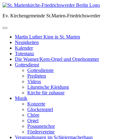
Skip
to
Ev. Kirchengemeinde St.Marien-Friedrichswerder
content
Martin Luther King in St. Marien
Neuigkeiten
Kalender
Totentanz
Die Wagner/Kern-Orgel und Orgelsommer
Gottesdienst
Gottesdienste
Predigten
Videos
Liturgische Kleidung
Kirche für zuhause
Musik
Konzerte
Glockenspiel
Chöre
Orgel
Posaunenchor
Fördervereine
Veranstaltungen im Schleiermacherhaus