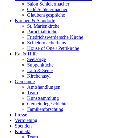
Salon Schleiermacher
Café Schleiermacher
Glaubensgespräche
Kirchen & Standorte
St. Marienkirche
Parochialkirche
Friedrichswerdersche Kirche
Schleiermacherhaus
House of One / Petrikirche
Rat & Hilfe
Seelsorge
Suppenküche
Laib & Seele
Kirchenasyl
Gemeinde
Amtshandlungen
Team
Kunstsammlung
Gemeindegeschichte
Familienforschung
Presse
Vermietung
Spenden
Kontakt
Team