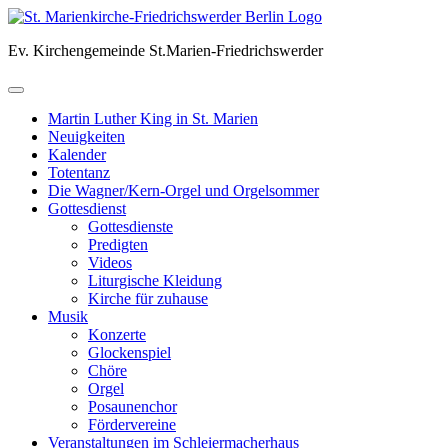
Skip
to
Ev. Kirchengemeinde St.Marien-Friedrichswerder
content
Martin Luther King in St. Marien
Neuigkeiten
Kalender
Totentanz
Die Wagner/Kern-Orgel und Orgelsommer
Gottesdienst
Gottesdienste
Predigten
Videos
Liturgische Kleidung
Kirche für zuhause
Musik
Konzerte
Glockenspiel
Chöre
Orgel
Posaunenchor
Fördervereine
Veranstaltungen im Schleiermacherhaus