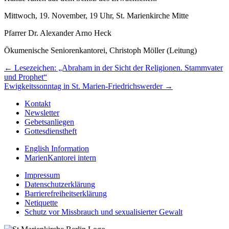
Mittwoch, 19. November, 19 Uhr, St. Marienkirche Mitte
Pfarrer Dr. Alexander Arno Heck
Ökumenische Seniorenkantorei, Christoph Möller (Leitung)
Beitragsnavigation
← Lesezeichen: „Abraham in der Sicht der Religionen. Stammvater
und Prophet“
Ewigkeitssonntag in St. Marien-Friedrichswerder →
Kontakt
Newsletter
Gebetsanliegen
Gottesdienstheft
English Information
MarienKantorei intern
Impressum
Datenschutzerklärung
Barrierefreiheitserklärung
Netiquette
Schutz vor Missbrauch und sexualisierter Gewalt