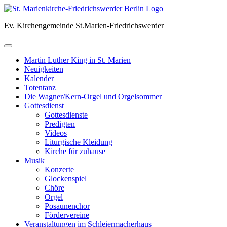
Skip
to
Ev. Kirchengemeinde St.Marien-Friedrichswerder
content
Martin Luther King in St. Marien
Neuigkeiten
Kalender
Totentanz
Die Wagner/Kern-Orgel und Orgelsommer
Gottesdienst
Gottesdienste
Predigten
Videos
Liturgische Kleidung
Kirche für zuhause
Musik
Konzerte
Glockenspiel
Chöre
Orgel
Posaunenchor
Fördervereine
Veranstaltungen im Schleiermacherhaus