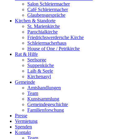
Salon Schleiermacher
Café Schleiermacher
Glaubensgespräche
Kirchen & Standorte
St. Marienkirche
Parochialkirche
Friedrichswerdersche Kirche
Schleiermacherhaus
House of One / Petrikirche
Rat & Hilfe
Seelsorge
Suppenküche
Laib & Seele
Kirchenasyl
Gemeinde
Amtshandlungen
Team
Kunstsammlung
Gemeindegeschichte
Familienforschung
Presse
Vermietung
Spenden
Kontakt
Team