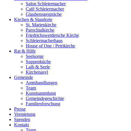
Salon Schleiermacher
Café Schleiermacher
Glaubensgespräche
Kirchen & Standorte
St. Marienkirche
Parochialkirche
Friedrichswerdersche Kirche
Schleiermacherhaus
House of One / Petrikirche
Rat & Hilfe
Seelsorge
Suppenküche
Laib & Seele
Kirchenasyl
Gemeinde
Amtshandlungen
Team
Kunstsammlung
Gemeindegeschichte
Familienforschung
Presse
Vermietung
Spenden
Kontakt
Team