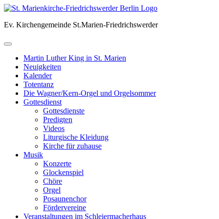
Skip
to
Ev. Kirchengemeinde St.Marien-Friedrichswerder
content
Martin Luther King in St. Marien
Neuigkeiten
Kalender
Totentanz
Die Wagner/Kern-Orgel und Orgelsommer
Gottesdienst
Gottesdienste
Predigten
Videos
Liturgische Kleidung
Kirche für zuhause
Musik
Konzerte
Glockenspiel
Chöre
Orgel
Posaunenchor
Fördervereine
Veranstaltungen im Schleiermacherhaus