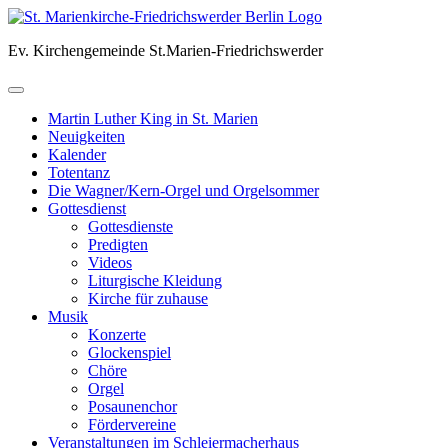
Skip
to
Ev. Kirchengemeinde St.Marien-Friedrichswerder
content
Martin Luther King in St. Marien
Neuigkeiten
Kalender
Totentanz
Die Wagner/Kern-Orgel und Orgelsommer
Gottesdienst
Gottesdienste
Predigten
Videos
Liturgische Kleidung
Kirche für zuhause
Musik
Konzerte
Glockenspiel
Chöre
Orgel
Posaunenchor
Fördervereine
Veranstaltungen im Schleiermacherhaus