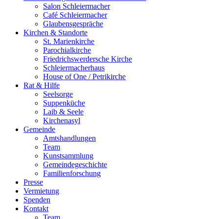
Salon Schleiermacher
Café Schleiermacher
Glaubensgespräche
Kirchen & Standorte
St. Marienkirche
Parochialkirche
Friedrichswerdersche Kirche
Schleiermacherhaus
House of One / Petrikirche
Rat & Hilfe
Seelsorge
Suppenküche
Laib & Seele
Kirchenasyl
Gemeinde
Amtshandlungen
Team
Kunstsammlung
Gemeindegeschichte
Familienforschung
Presse
Vermietung
Spenden
Kontakt
Team