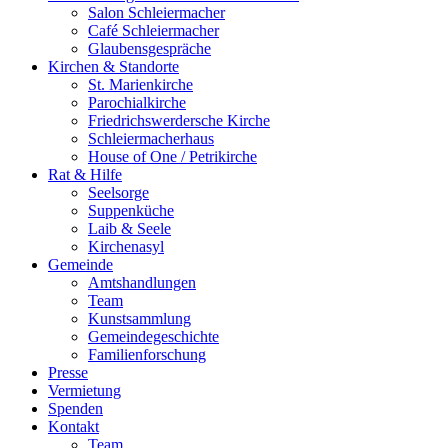
Salon Schleiermacher
Café Schleiermacher
Glaubensgespräche
Kirchen & Standorte
St. Marienkirche
Parochialkirche
Friedrichswerdersche Kirche
Schleiermacherhaus
House of One / Petrikirche
Rat & Hilfe
Seelsorge
Suppenküche
Laib & Seele
Kirchenasyl
Gemeinde
Amtshandlungen
Team
Kunstsammlung
Gemeindegeschichte
Familienforschung
Presse
Vermietung
Spenden
Kontakt
Team