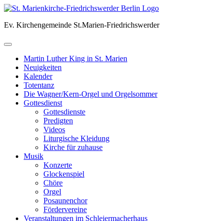
Skip
to
Ev. Kirchengemeinde St.Marien-Friedrichswerder
content
Martin Luther King in St. Marien
Neuigkeiten
Kalender
Totentanz
Die Wagner/Kern-Orgel und Orgelsommer
Gottesdienst
Gottesdienste
Predigten
Videos
Liturgische Kleidung
Kirche für zuhause
Musik
Konzerte
Glockenspiel
Chöre
Orgel
Posaunenchor
Fördervereine
Veranstaltungen im Schleiermacherhaus