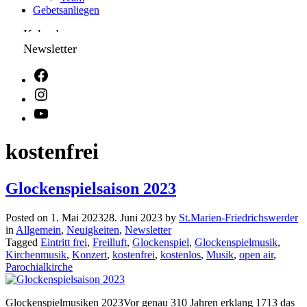
Gebetsanliegen
Kalender
Newsletter
kostenfrei
Glockenspielsaison 2023
Posted on
1. Mai 2023
28. Juni 2023
by
St.Marien-Friedrichswerder
in
Allgemein
,
Neuigkeiten
,
Newsletter
Tagged
Eintritt frei
,
Freilluft
,
Glockenspiel
,
Glockenspielmusik
,
Kirchenmusik
,
Konzert
,
kostenfrei
,
kostenlos
,
Musik
,
open air
,
Parochialkirche
Glockenspielmusiken 2023Vor genau 310 Jahren erklang 1713 das