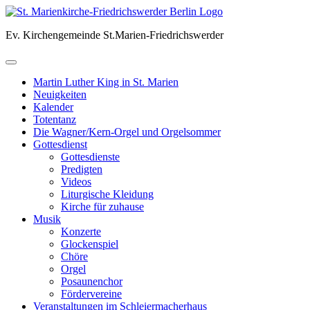
Skip
to
Ev. Kirchengemeinde St.Marien-Friedrichswerder
content
Martin Luther King in St. Marien
Neuigkeiten
Kalender
Totentanz
Die Wagner/Kern-Orgel und Orgelsommer
Gottesdienst
Gottesdienste
Predigten
Videos
Liturgische Kleidung
Kirche für zuhause
Musik
Konzerte
Glockenspiel
Chöre
Orgel
Posaunenchor
Fördervereine
Veranstaltungen im Schleiermacherhaus