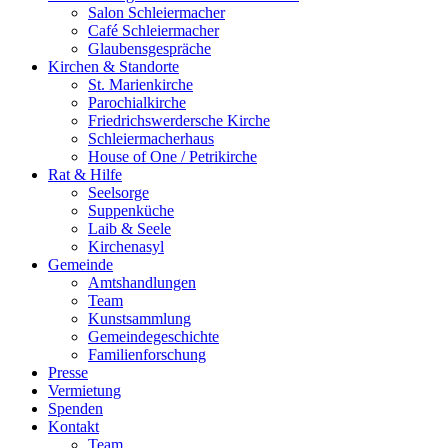
Salon Schleiermacher
Café Schleiermacher
Glaubensgespräche
Kirchen & Standorte
St. Marienkirche
Parochialkirche
Friedrichswerdersche Kirche
Schleiermacherhaus
House of One / Petrikirche
Rat & Hilfe
Seelsorge
Suppenküche
Laib & Seele
Kirchenasyl
Gemeinde
Amtshandlungen
Team
Kunstsammlung
Gemeindegeschichte
Familienforschung
Presse
Vermietung
Spenden
Kontakt
Team