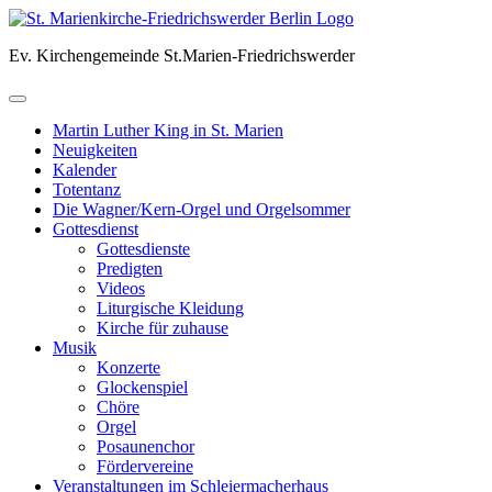
Skip
to
Ev. Kirchengemeinde St.Marien-Friedrichswerder
content
Martin Luther King in St. Marien
Neuigkeiten
Kalender
Totentanz
Die Wagner/Kern-Orgel und Orgelsommer
Gottesdienst
Gottesdienste
Predigten
Videos
Liturgische Kleidung
Kirche für zuhause
Musik
Konzerte
Glockenspiel
Chöre
Orgel
Posaunenchor
Fördervereine
Veranstaltungen im Schleiermacherhaus