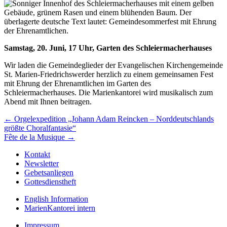
Samstag, 20. Juni, 17 Uhr, Garten des Schleiermacherhauses
Wir laden die Gemeindeglieder der Evangelischen Kirchengemeinde
St. Marien-Friedrichswerder herzlich zu einem gemeinsamen Fest
mit Ehrung der Ehrenamtlichen im Garten des
Schleiermacherhauses. Die Marienkantorei wird musikalisch zum
Abend mit Ihnen beitragen.
Beitragsnavigation
← Orgelexpedition „Johann Adam Reincken – Norddeutschlands
größte Choralfantasie“
Fête de la Musique →
Kontakt
Newsletter
Gebetsanliegen
Gottesdienstheft
English Information
MarienKantorei intern
Impressum