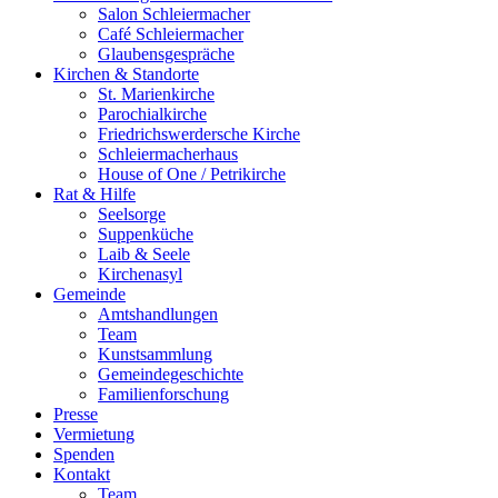
Salon Schleiermacher
Café Schleiermacher
Glaubensgespräche
Kirchen & Standorte
St. Marienkirche
Parochialkirche
Friedrichswerdersche Kirche
Schleiermacherhaus
House of One / Petrikirche
Rat & Hilfe
Seelsorge
Suppenküche
Laib & Seele
Kirchenasyl
Gemeinde
Amtshandlungen
Team
Kunstsammlung
Gemeindegeschichte
Familienforschung
Presse
Vermietung
Spenden
Kontakt
Team