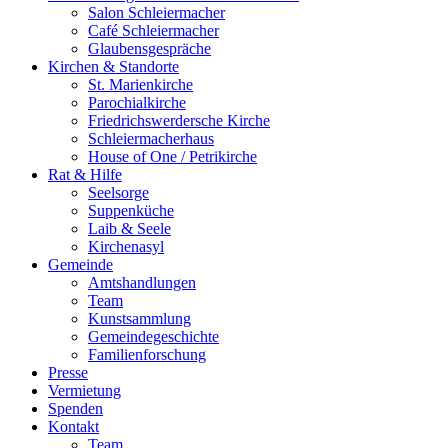
Salon Schleiermacher
Café Schleiermacher
Glaubensgespräche
Kirchen & Standorte
St. Marienkirche
Parochialkirche
Friedrichswerdersche Kirche
Schleiermacherhaus
House of One / Petrikirche
Rat & Hilfe
Seelsorge
Suppenküche
Laib & Seele
Kirchenasyl
Gemeinde
Amtshandlungen
Team
Kunstsammlung
Gemeindegeschichte
Familienforschung
Presse
Vermietung
Spenden
Kontakt
Team