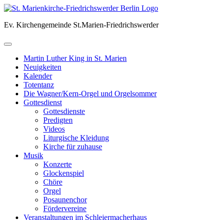
Skip
to
Ev. Kirchengemeinde St.Marien-Friedrichswerder
content
Martin Luther King in St. Marien
Neuigkeiten
Kalender
Totentanz
Die Wagner/Kern-Orgel und Orgelsommer
Gottesdienst
Gottesdienste
Predigten
Videos
Liturgische Kleidung
Kirche für zuhause
Musik
Konzerte
Glockenspiel
Chöre
Orgel
Posaunenchor
Fördervereine
Veranstaltungen im Schleiermacherhaus