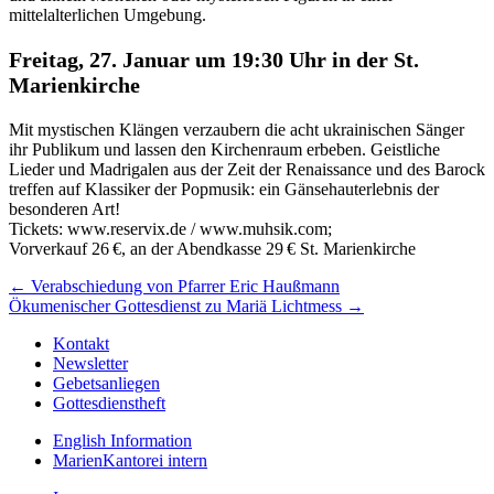
Freitag, 27. Januar um 19:30 Uhr in der St.
Marienkirche
Mit mystischen Klängen verzaubern die acht ukrainischen Sänger
ihr Publikum und lassen den Kirchenraum er­beben. Geistliche
Lieder und Madrigalen aus der Zeit der Renaissance und des Barock
treffen auf Klassiker der Popmusik: ein Gänsehauterlebnis der
besonderen Art!
Tickets: www.reservix.de / www.muhsik.com;
Vorverkauf 26 €, an der Abendkasse 29 € St. Marienkirche
Beitragsnavigation
← Verabschiedung von Pfarrer Eric Haußmann
Ökumenischer Gottesdienst zu Mariä Lichtmess →
Kontakt
Newsletter
Gebetsanliegen
Gottesdienstheft
English Information
MarienKantorei intern