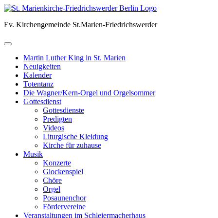
Skip
to
Ev. Kirchengemeinde St.Marien-Friedrichswerder
content
Martin Luther King in St. Marien
Neuigkeiten
Kalender
Totentanz
Die Wagner/Kern-Orgel und Orgelsommer
Gottesdienst
Gottesdienste
Predigten
Videos
Liturgische Kleidung
Kirche für zuhause
Musik
Konzerte
Glockenspiel
Chöre
Orgel
Posaunenchor
Fördervereine
Veranstaltungen im Schleiermacherhaus