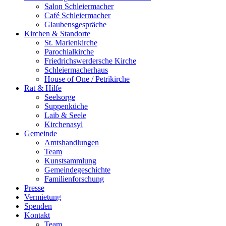
Salon Schleiermacher
Café Schleiermacher
Glaubensgespräche
Kirchen & Standorte
St. Marienkirche
Parochialkirche
Friedrichswerdersche Kirche
Schleiermacherhaus
House of One / Petrikirche
Rat & Hilfe
Seelsorge
Suppenküche
Laib & Seele
Kirchenasyl
Gemeinde
Amtshandlungen
Team
Kunstsammlung
Gemeindegeschichte
Familienforschung
Presse
Vermietung
Spenden
Kontakt
Team