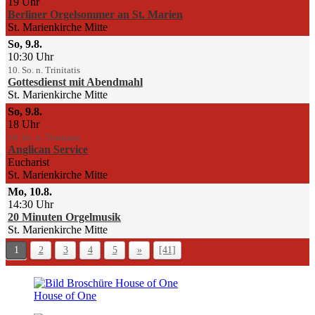
19 Uhr
Berliner Orgelsommer an St. Marien
St. Marienkirche Mitte
So, 9.8.
10:30 Uhr
10. So. n. Trinitatis
Gottesdienst mit Abendmahl
St. Marienkirche Mitte
So, 9.8.
18 Uhr
10. So. n. Trinitatis
Anglican Service
Eucharist
St. Marienkirche Mitte
Mo, 10.8.
14:30 Uhr
20 Minuten Orgelmusik
St. Marienkirche Mitte
1
2
3
4
5
»
[41]
House of One