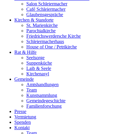
Salon Schleiermacher
Café Schleiermacher
Glaubensgespräche
Kirchen & Standorte
St. Marienkirche
Parochialkirche
Friedrichswerdersche Kirche
Schleiermacherhaus
House of One / Petrikirche
Rat & Hilfe
Seelsorge
Suppenküche
Laib & Seele
Kirchenasyl
Gemeinde
Amtshandlungen
Team
Kunstsammlung
Gemeindegeschichte
Familienforschung
Presse
Vermietung
Spenden
Kontakt
Team