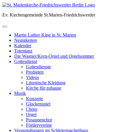
Skip
to
Ev. Kirchengemeinde St.Marien-Friedrichswerder
content
Martin Luther King in St. Marien
Neuigkeiten
Kalender
Totentanz
Die Wagner/Kern-Orgel und Orgelsommer
Gottesdienst
Gottesdienste
Predigten
Videos
Liturgische Kleidung
Kirche für zuhause
Musik
Konzerte
Glockenspiel
Chöre
Orgel
Posaunenchor
Fördervereine
Veranstaltungen im Schleiermacherhaus