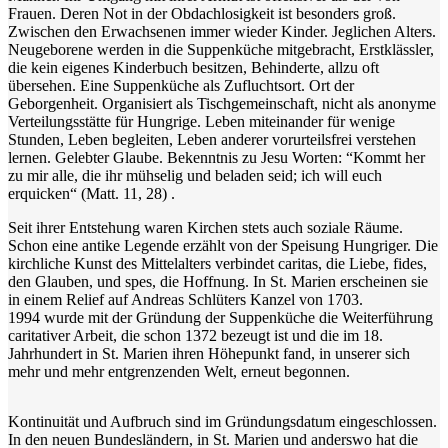
Frauen. Deren Not in der Obdachlosigkeit ist besonders groß.
Zwischen den Erwachsenen immer wieder Kinder. Jeglichen Alters.
Neugeborene werden in die Suppenküche mitgebracht, Erstklässler,
die kein eigenes Kinderbuch besitzen, Behinderte, allzu oft
übersehen. Eine Suppenküche als Zufluchtsort. Ort der
Geborgenheit. Organisiert als Tischgemeinschaft, nicht als anonyme
Verteilungsstätte für Hungrige. Leben miteinander für wenige
Stunden, Leben begleiten, Leben anderer vorurteilsfrei verstehen
lernen. Gelebter Glaube. Bekenntnis zu Jesu Worten: “Kommt her
zu mir alle, die ihr mühselig und beladen seid; ich will euch
erquicken“ (Matt. 11, 28) .
Seit ihrer Entstehung waren Kirchen stets auch soziale Räume.
Schon eine antike Legende erzählt von der Speisung Hungriger. Die
kirchliche Kunst des Mittelalters verbindet caritas, die Liebe, fides,
den Glauben, und spes, die Hoffnung. In St. Marien erscheinen sie
in einem Relief auf Andreas Schlüters Kanzel von 1703.
1994 wurde mit der Gründung der Suppenküche die Weiterführung
caritativer Arbeit, die schon 1372 bezeugt ist und die im 18.
Jahrhundert in St. Marien ihren Höhepunkt fand, in unserer sich
mehr und mehr entgrenzenden Welt, erneut begonnen.
Kontinuität und Aufbruch sind im Gründungsdatum eingeschlossen.
In den neuen Bundesländern, in St. Marien und anderswo hat die