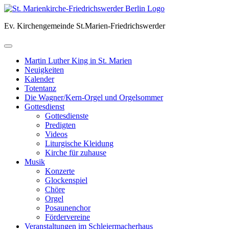
Skip
to
Ev. Kirchengemeinde St.Marien-Friedrichswerder
content
Martin Luther King in St. Marien
Neuigkeiten
Kalender
Totentanz
Die Wagner/Kern-Orgel und Orgelsommer
Gottesdienst
Gottesdienste
Predigten
Videos
Liturgische Kleidung
Kirche für zuhause
Musik
Konzerte
Glockenspiel
Chöre
Orgel
Posaunenchor
Fördervereine
Veranstaltungen im Schleiermacherhaus