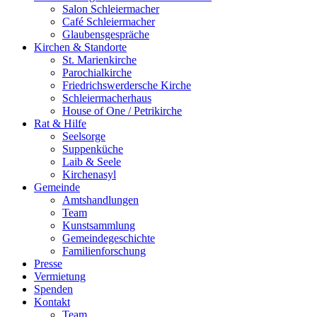
Salon Schleiermacher
Café Schleiermacher
Glaubensgespräche
Kirchen & Standorte
St. Marienkirche
Parochialkirche
Friedrichswerdersche Kirche
Schleiermacherhaus
House of One / Petrikirche
Rat & Hilfe
Seelsorge
Suppenküche
Laib & Seele
Kirchenasyl
Gemeinde
Amtshandlungen
Team
Kunstsammlung
Gemeindegeschichte
Familienforschung
Presse
Vermietung
Spenden
Kontakt
Team