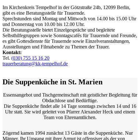
Im Kirchenkreis Tempelhof in der Götzstraße 24b, 12099 Berlin,
gibt es eine Beratungsstelle für Trauernde.
Sprechstunden sind Montag und Mittwoch von 14.00 bis 15.00 Uhr
und Donnerstag von 10.00 bis 12.00 Uhr.
Die Beratungsstelle bietet Einzelgespräche und begleitete
Selbsthilfegruppen sowie Sonntagscafés für Trauernde und Freunde,
es gibt Gottesdienste für Trauernde sowie Einzelveranstaltungen,
Ausstellungen und Filmabende zu Themen der Trauer.
Kontakt:
Tel.
(030) 755 15 16 20
trauerberatung@kk-tempelhof.de
Die Suppenküche in St. Marien
Essensangebot und Tischgemeinschaft mit geistlicher Begleitung für
Obdachlose und Bedürftige.
Die Suppenküche findet alle 14 Tage sonntags zwischen 14 und 16
Uhr statt. Sie wird geleitet von Pfarrer Alexander Heck und einem
Team von Ehrenamtlichen.
Zögernd kamen 1994 zunächst 13 Gäste in die Suppenküche. Nur
Männer. Ihr Umgang mit ihrer Armut ist offensiver als der von