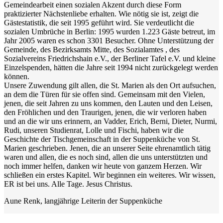
Gemeindearbeit einen sozialen Akzent durch diese Form
praktizierter Nächstenliebe erhalten. Wie nötig sie ist, zeigt die
Gästestatistik, die seit 1995 geführt wird. Sie verdeutlicht die
sozialen Umbrüche in Berlin: 1995 wurden 1.223 Gäste betreut, im
Jahr 2005 waren es schon 3301 Besucher. Ohne Unterstützung der
Gemeinde, des Bezirksamts Mitte, des Sozialamtes , des
Sozialvereins Friedrichshain e.V., der Berliner Tafel e.V. und kleine
Einzelspenden, hätten die Jahre seit 1994 nicht zurückgelegt werden
können.
Unsere Zuwendung gilt allen, die St. Marien als den Ort aufsuchen,
an dem die Türen für sie offen sind. Gemeinsam mit den Vielen,
jenen, die seit Jahren zu uns kommen, den Lauten und den Leisen,
den Fröhlichen und den Traurigen, jenen, die wir verloren haben
und an die wir uns erinnern, an Vadder, Erich, Berni, Dieter, Nurmi,
Rudi, unseren Studienrat, Lolle und Fischi, haben wir die
Geschichte der Tischgemeinschaft in der Suppenküche von St.
Marien geschrieben. Jenen, die an unserer Seite ehrenamtlich tätig
waren und allen, die es noch sind, allen die uns unterstützten und
noch immer helfen, danken wir heute von ganzem Herzen. Wir
schließen ein erstes Kapitel. Wir beginnen ein weiteres. Wir wissen,
ER ist bei uns. Alle Tage. Jesus Christus.
Aune Renk, langjährige Leiterin der Suppenküche