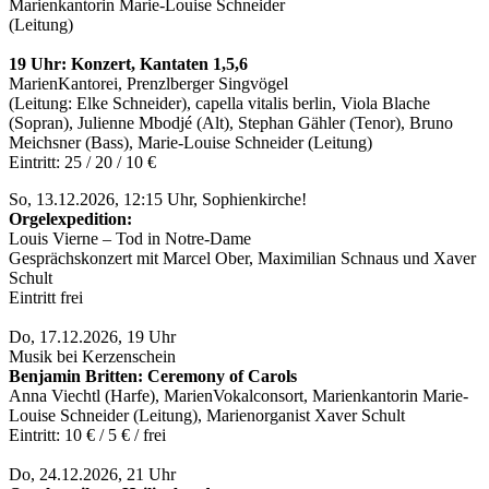
Marienkantorin Marie-Louise Schneider
(Leitung)
19 Uhr: Konzert, Kantaten 1,5,6
MarienKantorei, Prenzlberger Singvögel
(Leitung: Elke Schneider), capella vitalis berlin, Viola Blache
(Sopran), Julienne Mbodjé (Alt), Stephan Gähler (Tenor), Bruno
Meichsner (Bass), Marie-Louise Schneider (Leitung)
Eintritt: 25 / 20 / 10 €
So, 13.12.2026, 12:15 Uhr, Sophienkirche!
Orgelexpedition:
Louis Vierne – Tod in Notre-Dame
Gesprächskonzert mit Marcel Ober, Maximilian Schnaus und Xaver
Schult
Eintritt frei
Do, 17.12.2026, 19 Uhr
Musik bei Kerzenschein
Benjamin Britten: Ceremony of Carols
Anna Viechtl (Harfe), MarienVokalconsort, Marienkantorin Marie-
Louise Schneider (Leitung), Marienorganist Xaver Schult
Eintritt: 10 € / 5 € / frei
Do, 24.12.2026, 21 Uhr