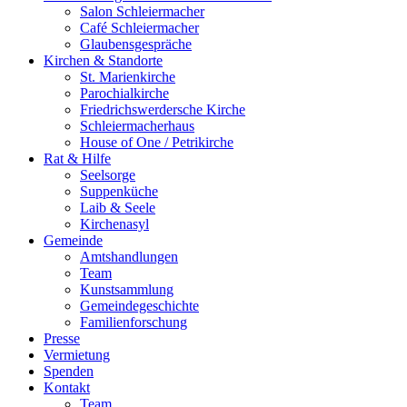
Salon Schleiermacher
Café Schleiermacher
Glaubensgespräche
Kirchen & Standorte
St. Marienkirche
Parochialkirche
Friedrichswerdersche Kirche
Schleiermacherhaus
House of One / Petrikirche
Rat & Hilfe
Seelsorge
Suppenküche
Laib & Seele
Kirchenasyl
Gemeinde
Amtshandlungen
Team
Kunstsammlung
Gemeindegeschichte
Familienforschung
Presse
Vermietung
Spenden
Kontakt
Team