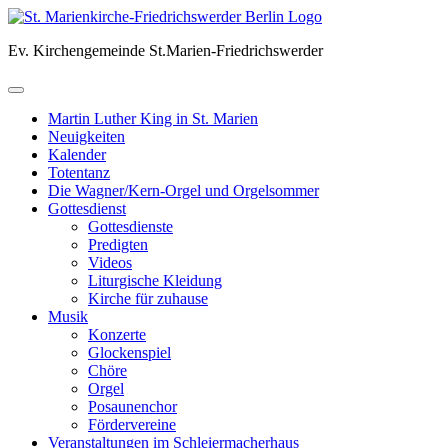
Skip
to
Ev. Kirchengemeinde St.Marien-Friedrichswerder
content
Martin Luther King in St. Marien
Neuigkeiten
Kalender
Totentanz
Die Wagner/Kern-Orgel und Orgelsommer
Gottesdienst
Gottesdienste
Predigten
Videos
Liturgische Kleidung
Kirche für zuhause
Musik
Konzerte
Glockenspiel
Chöre
Orgel
Posaunenchor
Fördervereine
Veranstaltungen im Schleiermacherhaus