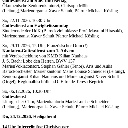
Gottesdienst
am Buß- und Bettag
Ökumenische Seniorenkantorei, Chrisoph Möller
(Leitung),Marienorganist Xaver Schult, Pfarrer Michael Kösling
So, 22.11.2026, 10:30 Uhr
Gottesdienst
am Ewigkeitssonntag
Studierende der UdK (Barockviolinklasse Prof. Mayumi Hirasaki),
Marienorganist Xaver Schult,Pfarrer Michael Kösling
So, 29.11.2026, 15 Uhr, Französischer Dom (!)
Kantaten-Gottesdienst zum 1. Advent
mit Verabscheidung von KMD Kilian Nauhaus
J. S. Bach: Lobe den Herren, BWV 137
MarienVoklaconsort, Stephan Gähler (Tenor), Aris und Aulis
Barockorchester, Marienkantorin Marie-Louise Schneider (Leitung),
Seniororganist Kilian Nauhaus und Marienorganist Xaver Schult
(Orgel), Regionalbischöfin a.D. Elfreide Teresa Begrich
So, 06.12.2026, 10:30 Uhr
Gottesdienst
Liturgischer Chor, Marienkantorin Marie-Louise Schneider
(Leitung), Marienorganist Xaver Schult, Pfarrer Michael Kösling
Do, 24.12.2026, Heiligabend
14 Uhr Interreligiöse Christvepser