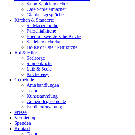
Salon Schleiermacher
Café Schleiermacher
Glaubensgespräche
Kirchen & Standorte
St. Marienkirche
Parochialkirche
Friedrichswerdersche Kirche
Schleiermacherhaus
House of One / Petrikirche
Rat & Hilfe
Seelsorge
Suppenküche
Laib & Seele
Kirchenasyl
Gemeinde
Amtshandlungen
Team
Kunstsammlung
Gemeindegeschichte
Familienforschung
Presse
Vermietung
Spenden
Kontakt
Team