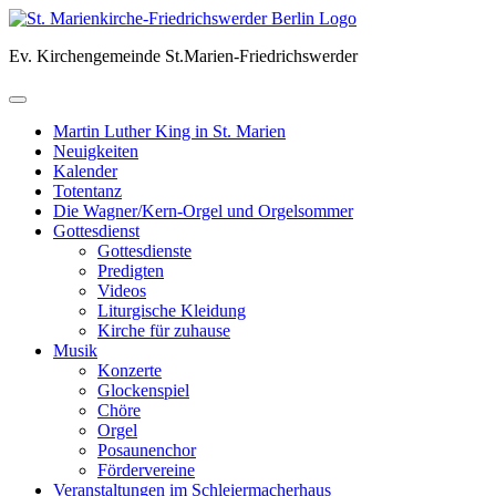
Skip
to
Ev. Kirchengemeinde St.Marien-Friedrichswerder
content
Martin Luther King in St. Marien
Neuigkeiten
Kalender
Totentanz
Die Wagner/Kern-Orgel und Orgelsommer
Gottesdienst
Gottesdienste
Predigten
Videos
Liturgische Kleidung
Kirche für zuhause
Musik
Konzerte
Glockenspiel
Chöre
Orgel
Posaunenchor
Fördervereine
Veranstaltungen im Schleiermacherhaus