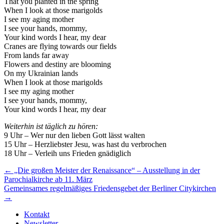
That you planted in the spring
When I look at those marigolds
I see my aging mother
I see your hands, mommy,
Your kind words I hear, my dear
Cranes are flying towards our fields
From lands far away
Flowers and destiny are blooming
On my Ukrainian lands
When I look at those marigolds
I see my aging mother
I see your hands, mommy,
Your kind words I hear, my dear
Weiterhin ist täglich zu hören:
9 Uhr – Wer nur den lieben Gott lässt walten
15 Uhr – Herzliebster Jesu, was hast du verbrochen
18 Uhr – Verleih uns Frieden gnädiglich
Beitragsnavigation
← „Die großen Meister der Renaissance“ – Ausstellung in der
Parochialkirche ab 11. März
Gemeinsames regelmäßiges Friedensgebet der Berliner Citykirchen
→
Kontakt
Newsletter