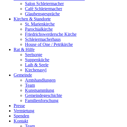
Salon Schleiermacher
Café Schleiermacher
Glaubensgespräche
Kirchen & Standorte
St. Marienkirche
Parochialkirche
Friedrichswerdersche Kirche
Schleiermacherhaus
House of One / Petrikirche
Rat & Hilfe
Seelsorge
Suppenküche
Laib & Seele
Kirchenasyl
Gemeinde
Amtshandlungen
Team
Kunstsammlung
Gemeindegeschichte
Familienforschung
Presse
Vermietung
Spenden
Kontakt
Team