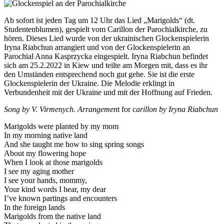
Ab sofort ist jeden Tag um 12 Uhr das Lied „Marigolds“ (dt.
Studentenblumen), gespielt vom Carillon der Parochialkirche, zu
hören. Dieses Lied wurde von der ukrainischen Glockenspielerin
Iryna Riabchun arrangiert und von der Glockenspielerin an
Parochial Anna Kasprzycka eingespielt. Iryna Riabchun befindet
sich am 25.2.2022 in Kiew und teilte am Morgen mit, dass es ihr
den Umständen entsprechend noch gut gehe. Sie ist die erste
Glockenspielerin der Ukraine. Die Melodie erklingt in
Verbundenheit mit der Ukraine und mit der Hoffnung auf Frieden.
Song by V. Virmenych. Arrangemen
t for c
arillon by Iryna Riabchun
Marigolds were planted by my mom
In my morning native land
And she taught me how to sing spring songs
About my flowering hope
When I look at those marigolds
I see my aging mother
I see your hands, mommy,
Your kind words I hear, my dear
I’ve known partings and encounters
In the foreign lands
Marigolds from the native land