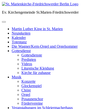
Skip
to
Ev. Kirchengemeinde St.Marien-Friedrichswerder
content
Martin Luther King in St. Marien
Neuigkeiten
Kalender
Totentanz
Die Wagner/Kern-Orgel und Orgelsommer
Gottesdienst
Gottesdienste
Predigten
Videos
Liturgische Kleidung
Kirche für zuhause
Musik
Konzerte
Glockenspiel
Chöre
Orgel
Posaunenchor
Fördervereine
Veranstaltungen im Schleiermacherhaus