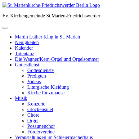
Skip
to
Ev. Kirchengemeinde St.Marien-Friedrichswerder
content
Martin Luther King in St. Marien
Neuigkeiten
Kalender
Totentanz
Die Wagner/Kern-Orgel und Orgelsommer
Gottesdienst
Gottesdienste
Predigten
Videos
Liturgische Kleidung
Kirche für zuhause
Musik
Konzerte
Glockenspiel
Chöre
Orgel
Posaunenchor
Fördervereine
Veranstaltungen im Schleiermacherhaus