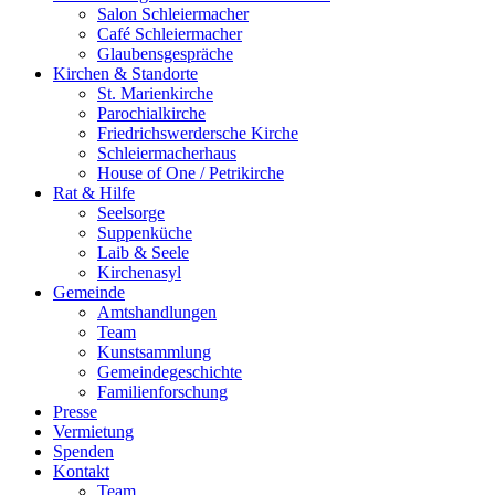
Salon Schleiermacher
Café Schleiermacher
Glaubensgespräche
Kirchen & Standorte
St. Marienkirche
Parochialkirche
Friedrichswerdersche Kirche
Schleiermacherhaus
House of One / Petrikirche
Rat & Hilfe
Seelsorge
Suppenküche
Laib & Seele
Kirchenasyl
Gemeinde
Amtshandlungen
Team
Kunstsammlung
Gemeindegeschichte
Familienforschung
Presse
Vermietung
Spenden
Kontakt
Team