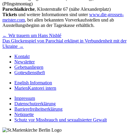
(Pfingstmontag)
Parochialkirche
, Klosterstraße 67 (nähe Alexanderplatz)
Tickets
und weitere Informationen sind unter
www.die-grossen-
meister.com
, bei allen bekannten Vorverkaufsstellen und ab
Ausstellungsbeginn an der Tageskasse erhältlich.
Beitragsnavigation
← Wir trauern um Hans Nisblé
Das Glockenspiel von Parochial erklingt in Verbundenheit mit der
Ukraine →
Kontakt
Newsletter
Gebetsanliegen
Gottesdienstheft
English Information
MarienKantorei intern
Impressum
Datenschutzerklärung
Barrierefreiheitserklärung
Netiquette
Schutz vor Missbrauch und sexualisierter Gewalt