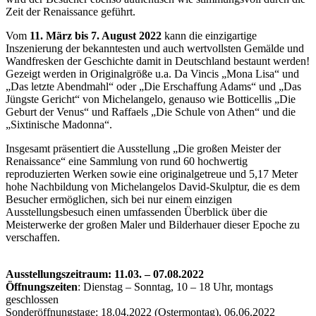
Zeit der Renaissance geführt.
Vom
11. März bis 7. August 2022
kann die einzigartige
Inszenierung der bekanntesten und auch wertvollsten Gemälde und
Wandfresken der Geschichte damit in Deutschland bestaunt werden!
Gezeigt werden in Originalgröße u.a. Da Vincis „Mona Lisa“ und
„Das letzte Abendmahl“ oder „Die Erschaffung Adams“ und „Das
Jüngste Gericht“ von Michelangelo, genauso wie Botticellis „Die
Geburt der Venus“ und Raffaels „Die Schule von Athen“ und die
„Sixtinische Madonna“.
Insgesamt präsentiert die Ausstellung „Die großen Meister der
Renaissance“ eine Sammlung von rund 60 hochwertig
reproduzierten Werken sowie eine originalgetreue und 5,17 Meter
hohe Nachbildung von Michelangelos David-Skulptur, die es dem
Besucher ermöglichen, sich bei nur einem einzigen
Ausstellungsbesuch einen umfassenden Überblick über die
Meisterwerke der großen Maler und Bilderhauer dieser Epoche zu
verschaffen.
Ausstellungszeitraum: 11.03. – 07.08.2022
Öffnungszeiten
: Dienstag – Sonntag, 10 – 18 Uhr, montags
geschlossen
Sonderöffnungstage: 18.04.2022 (Ostermontag), 06.06.2022