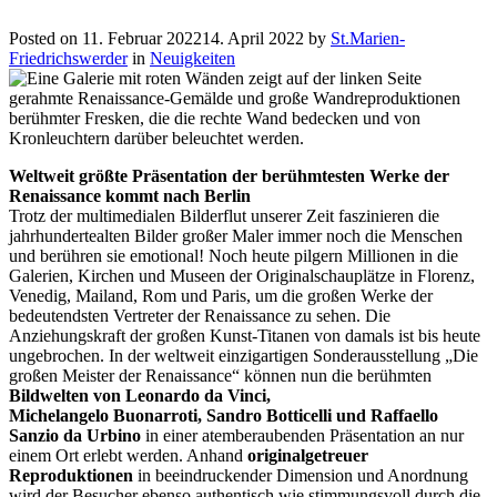
Posted on
11. Februar 2022
14. April 2022
by
St.Marien-
Friedrichswerder
in
Neuigkeiten
Weltweit größte Präsentation der berühmtesten Werke der
Renaissance kommt nach Berlin
Trotz der multimedialen Bilderflut unserer Zeit faszinieren die
jahrhundertealten Bilder großer Maler immer noch die Menschen
und berühren sie emotional! Noch heute pilgern Millionen in die
Galerien, Kirchen und Museen der Originalschauplätze in Florenz,
Venedig, Mailand, Rom und Paris, um die großen Werke der
bedeutendsten Vertreter der Renaissance zu sehen. Die
Anziehungskraft der großen Kunst-Titanen von damals ist bis heute
ungebrochen. In der weltweit einzigartigen Sonderausstellung „Die
großen Meister der Renaissance“ können nun die berühmten
Bildwelten von Leonardo da Vinci,
Michelangelo Buonarroti, Sandro Botticelli und Raffaello
Sanzio da Urbino
in einer atemberaubenden Präsentation an nur
einem Ort erlebt werden. Anhand
originalgetreuer
Reproduktionen
in beeindruckender Dimension und Anordnung
wird der Besucher ebenso authentisch wie stimmungsvoll durch die