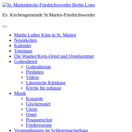
Skip
to
Ev. Kirchengemeinde St.Marien-Friedrichswerder
content
Martin Luther King in St. Marien
Neuigkeiten
Kalender
Totentanz
Die Wagner/Kern-Orgel und Orgelsommer
Gottesdienst
Gottesdienste
Predigten
Videos
Liturgische Kleidung
Kirche für zuhause
Musik
Konzerte
Glockenspiel
Chöre
Orgel
Posaunenchor
Fördervereine
Veranstaltungen im Schleiermacherhaus