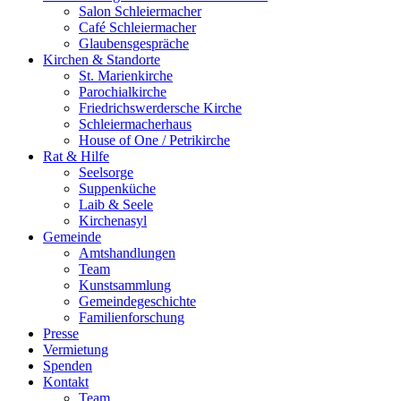
Salon Schleiermacher
Café Schleiermacher
Glaubensgespräche
Kirchen & Standorte
St. Marienkirche
Parochialkirche
Friedrichswerdersche Kirche
Schleiermacherhaus
House of One / Petrikirche
Rat & Hilfe
Seelsorge
Suppenküche
Laib & Seele
Kirchenasyl
Gemeinde
Amtshandlungen
Team
Kunstsammlung
Gemeindegeschichte
Familienforschung
Presse
Vermietung
Spenden
Kontakt
Team