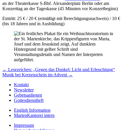
an der Theaterkasse S-Bhf. Alexanderplatz Berlin oder am
Konzerttag an der Tageskasse (45 Minuten vor Konzertbeginn)
Eintritt: 25 € / 20 € (ermäßigt mit Berechtigungsnachweis) / 10 €
(bis 18 Jahren und in Ausbildung)
Beitragsnavigation
← Lesezeichen: „Gegen das Dunkel: Licht und Erleuchtung“
Musik bei Kerzenschein im Advent →
Kontakt
Newsletter
Gebetsanliegen
Gottesdienstheft
English Information
MarienKantorei intern
Impressum