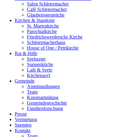
Salon Schleiermacher
Café Schleiermacher
Glaubensgespräche
Kirchen & Standorte
St. Marienkirche
Parochialkirche
Friedrichswerdersche Kirche
Schleiermacherhaus
House of One / Petrikirche
Rat & Hilfe
Seelsorge
Suppenküche
Laib & Seele
Kirchenasyl
Gemeinde
Amtshandlungen
Team
Kunstsammlung
Gemeindegeschichte
Familienforschung
Presse
Vermietung
Spenden
Kontakt
Team