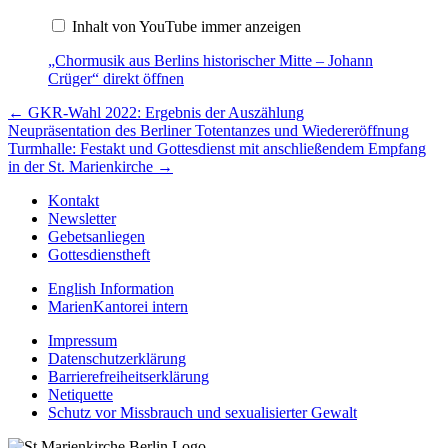
Mitte
Inhalt von YouTube immer anzeigen
–
Johann
Crüger“
„Chormusik aus Berlins historischer Mitte – Johann
von
Crüger“ direkt öffnen
YouTube
anzeigen
Beitragsnavigation
← GKR-Wahl 2022: Ergebnis der Auszählung
Neupräsentation des Berliner Totentanzes und Wiedereröffnung
Turmhalle: Festakt und Gottesdienst mit anschließendem Empfang
in der St. Marienkirche →
Kontakt
Newsletter
Gebetsanliegen
Gottesdienstheft
English Information
MarienKantorei intern
Impressum
Datenschutzerklärung
Barrierefreiheitserklärung
Netiquette
Schutz vor Missbrauch und sexualisierter Gewalt