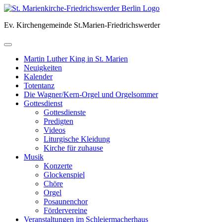
Skip
to
Ev. Kirchengemeinde St.Marien-Friedrichswerder
content
Martin Luther King in St. Marien
Neuigkeiten
Kalender
Totentanz
Die Wagner/Kern-Orgel und Orgelsommer
Gottesdienst
Gottesdienste
Predigten
Videos
Liturgische Kleidung
Kirche für zuhause
Musik
Konzerte
Glockenspiel
Chöre
Orgel
Posaunenchor
Fördervereine
Veranstaltungen im Schleiermacherhaus