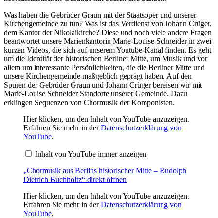
Was haben die Gebrüder Graun mit der Staatsoper und unserer
Kirchengemeinde zu tun? Was ist das Verdienst von Johann Crüger,
dem Kantor der Nikolaikirche? Diese und noch viele andere Fragen
beantwortet unsere Marienkantorin Marie-Louise Schneider in zwei
kurzen Videos, die sich auf unserem Youtube-Kanal finden. Es geht
um die Identität der historischen Berliner Mitte, um Musik und vor
allem um interessante Persönlichkeiten, die die Berliner Mitte und
unsere Kirchengemeinde maßgeblich geprägt haben. Auf den
Spuren der Gebrüder Graun und Johann Crüger bereisen wir mit
Marie-Louise Schneider Standorte unserer Gemeinde. Dazu
erklingen Sequenzen von Chormusik der Komponisten.
„Chormusik
Hier klicken, um den Inhalt von YouTube anzuzeigen.
aus
Erfahren Sie mehr in der
Datenschutzerklärung von
Berlins
YouTube
.
historischer
Mitte
Inhalt von YouTube immer anzeigen
–
Rudolph
Dietrich
„Chormusik aus Berlins historischer Mitte – Rudolph
Buchholtz“
Dietrich Buchholtz“ direkt öffnen
von
YouTube
„Chormusik
Hier klicken, um den Inhalt von YouTube anzuzeigen.
anzeigen
aus
Erfahren Sie mehr in der
Datenschutzerklärung von
Berlins
YouTube
.
historischer