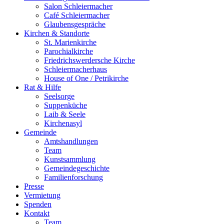
Salon Schleiermacher
Café Schleiermacher
Glaubensgespräche
Kirchen & Standorte
St. Marienkirche
Parochialkirche
Friedrichswerdersche Kirche
Schleiermacherhaus
House of One / Petrikirche
Rat & Hilfe
Seelsorge
Suppenküche
Laib & Seele
Kirchenasyl
Gemeinde
Amtshandlungen
Team
Kunstsammlung
Gemeindegeschichte
Familienforschung
Presse
Vermietung
Spenden
Kontakt
Team