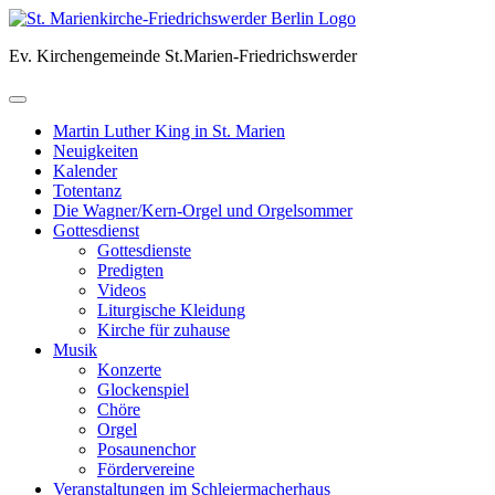
Skip
to
Ev. Kirchengemeinde St.Marien-Friedrichswerder
content
Martin Luther King in St. Marien
Neuigkeiten
Kalender
Totentanz
Die Wagner/Kern-Orgel und Orgelsommer
Gottesdienst
Gottesdienste
Predigten
Videos
Liturgische Kleidung
Kirche für zuhause
Musik
Konzerte
Glockenspiel
Chöre
Orgel
Posaunenchor
Fördervereine
Veranstaltungen im Schleiermacherhaus