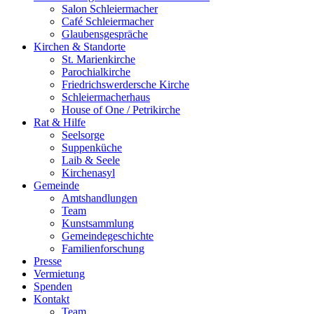
Salon Schleiermacher
Café Schleiermacher
Glaubensgespräche
Kirchen & Standorte
St. Marienkirche
Parochialkirche
Friedrichswerdersche Kirche
Schleiermacherhaus
House of One / Petrikirche
Rat & Hilfe
Seelsorge
Suppenküche
Laib & Seele
Kirchenasyl
Gemeinde
Amtshandlungen
Team
Kunstsammlung
Gemeindegeschichte
Familienforschung
Presse
Vermietung
Spenden
Kontakt
Team