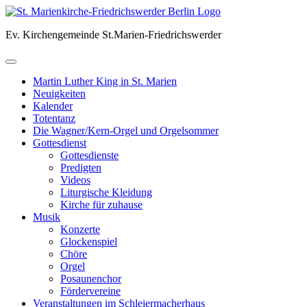
Skip
to
Ev. Kirchengemeinde St.Marien-Friedrichswerder
content
Martin Luther King in St. Marien
Neuigkeiten
Kalender
Totentanz
Die Wagner/Kern-Orgel und Orgelsommer
Gottesdienst
Gottesdienste
Predigten
Videos
Liturgische Kleidung
Kirche für zuhause
Musik
Konzerte
Glockenspiel
Chöre
Orgel
Posaunenchor
Fördervereine
Veranstaltungen im Schleiermacherhaus