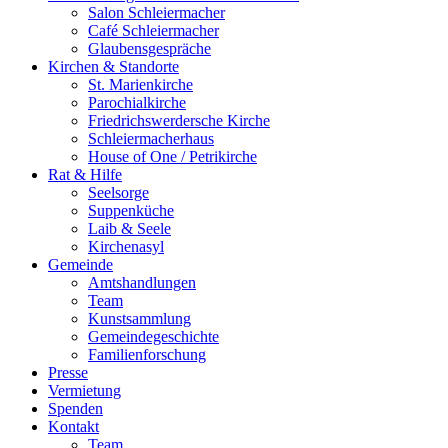
Salon Schleiermacher
Café Schleiermacher
Glaubensgespräche
Kirchen & Standorte
St. Marienkirche
Parochialkirche
Friedrichswerdersche Kirche
Schleiermacherhaus
House of One / Petrikirche
Rat & Hilfe
Seelsorge
Suppenküche
Laib & Seele
Kirchenasyl
Gemeinde
Amtshandlungen
Team
Kunstsammlung
Gemeindegeschichte
Familienforschung
Presse
Vermietung
Spenden
Kontakt
Team