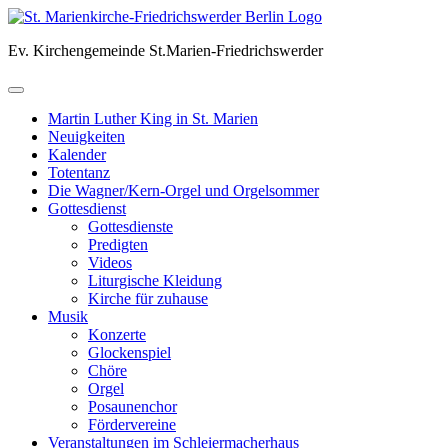
Skip
to
Ev. Kirchengemeinde St.Marien-Friedrichswerder
content
Martin Luther King in St. Marien
Neuigkeiten
Kalender
Totentanz
Die Wagner/Kern-Orgel und Orgelsommer
Gottesdienst
Gottesdienste
Predigten
Videos
Liturgische Kleidung
Kirche für zuhause
Musik
Konzerte
Glockenspiel
Chöre
Orgel
Posaunenchor
Fördervereine
Veranstaltungen im Schleiermacherhaus