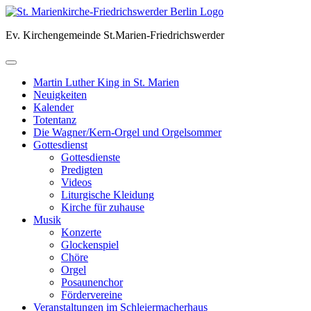
Skip
to
Ev. Kirchengemeinde St.Marien-Friedrichswerder
content
Martin Luther King in St. Marien
Neuigkeiten
Kalender
Totentanz
Die Wagner/Kern-Orgel und Orgelsommer
Gottesdienst
Gottesdienste
Predigten
Videos
Liturgische Kleidung
Kirche für zuhause
Musik
Konzerte
Glockenspiel
Chöre
Orgel
Posaunenchor
Fördervereine
Veranstaltungen im Schleiermacherhaus