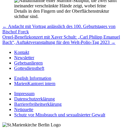
Beitragsnavigation
← Andacht mit Vortrag anlässlich des 100. Geburtstages von
Bischof Forck
Orgel-Benefizkonzert mit Xaver Schult: „Carl Philipp Emanuel
Bach“, Auftaktveranstaltung für den Welt-Polio-Tag 2023 →
Kontakt
Newsletter
Gebetsanliegen
Gottesdienstheft
English Information
MarienKantorei intern
Impressum
Datenschutzerklärung
Barrierefreiheitserklärung
Netiquette
Schutz vor Missbrauch und sexualisierter Gewalt