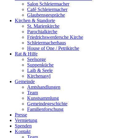
Salon Schleiermacher
Café Schleiermacher
Glaubensgespräche
Kirchen & Standorte
St. Marienkirche
Parochialkirche
Friedrichswerdersche Kirche
Schleiermacherhaus
House of One / Petrikirche
Rat & Hilfe
Seelsorge
Suppenküche
Laib & Seele
Kirchenasyl
Gemeinde
Amtshandlungen
Team
Kunstsammlung
Gemeindegeschichte
Familienforschung
Presse
Vermietung
Spenden
Kontakt
Team