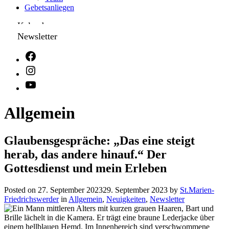
Gebetsanliegen
Kalender
Newsletter
Allgemein
Glaubensgespräche: „Das eine steigt
herab, das andere hinauf.“ Der
Gottesdienst und mein Erleben
Posted on
27. September 2023
29. September 2023
by
St.Marien-
Friedrichswerder
in
Allgemein
,
Neuigkeiten
,
Newsletter