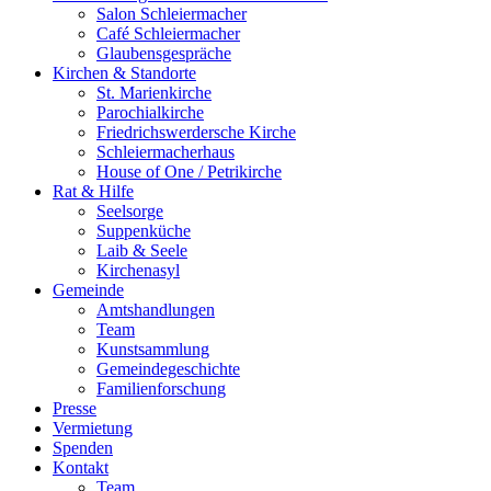
Salon Schleiermacher
Café Schleiermacher
Glaubensgespräche
Kirchen & Standorte
St. Marienkirche
Parochialkirche
Friedrichswerdersche Kirche
Schleiermacherhaus
House of One / Petrikirche
Rat & Hilfe
Seelsorge
Suppenküche
Laib & Seele
Kirchenasyl
Gemeinde
Amtshandlungen
Team
Kunstsammlung
Gemeindegeschichte
Familienforschung
Presse
Vermietung
Spenden
Kontakt
Team