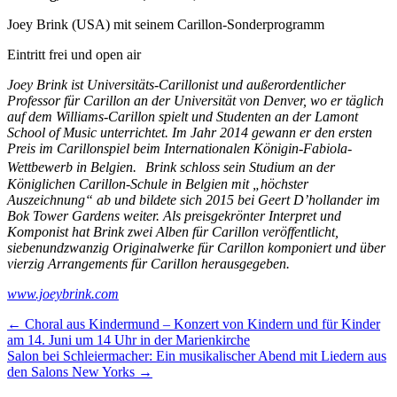
Joey Brink (USA) mit seinem Carillon-Sonderprogramm
Eintritt frei und open air
Joey Brink ist Universitäts-Carillonist und außerordentlicher
Professor für Carillon an der Universität von Denver, wo er täglich
auf dem Williams-Carillon spielt und Studenten an der Lamont
School of Music unterrichtet. Im Jahr 2014 gewann er den ersten
Preis im Carillonspiel beim Internationalen Königin-Fabiola-
Wettbewerb in Belgien. Brink schloss sein Studium an der
Königlichen Carillon-Schule in Belgien mit „höchster
Auszeichnung“ ab und bildete sich 2015 bei Geert D’hollander im
Bok Tower Gardens weiter. Als preisgekrönter Interpret und
Komponist hat Brink zwei Alben für Carillon veröffentlicht,
siebenundzwanzig Originalwerke für Carillon komponiert und über
vierzig Arrangements für Carillon herausgegeben.
www.joeybrink.com
Beitragsnavigation
← Choral aus Kindermund – Konzert von Kindern und für Kinder
am 14. Juni um 14 Uhr in der Marienkirche
Salon bei Schleiermacher: Ein musikalischer Abend mit Liedern aus
den Salons New Yorks →