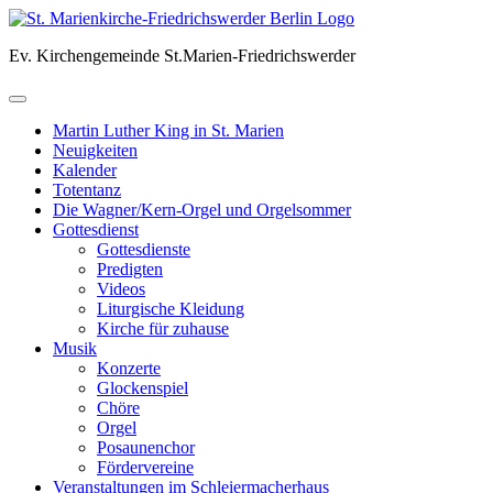
Skip
to
Ev. Kirchengemeinde St.Marien-Friedrichswerder
content
Martin Luther King in St. Marien
Neuigkeiten
Kalender
Totentanz
Die Wagner/Kern-Orgel und Orgelsommer
Gottesdienst
Gottesdienste
Predigten
Videos
Liturgische Kleidung
Kirche für zuhause
Musik
Konzerte
Glockenspiel
Chöre
Orgel
Posaunenchor
Fördervereine
Veranstaltungen im Schleiermacherhaus