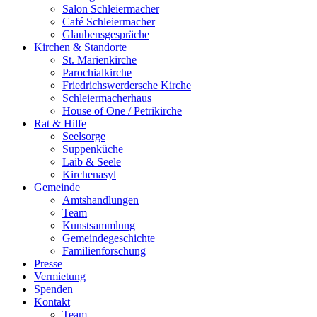
Salon Schleiermacher
Café Schleiermacher
Glaubensgespräche
Kirchen & Standorte
St. Marienkirche
Parochialkirche
Friedrichswerdersche Kirche
Schleiermacherhaus
House of One / Petrikirche
Rat & Hilfe
Seelsorge
Suppenküche
Laib & Seele
Kirchenasyl
Gemeinde
Amtshandlungen
Team
Kunstsammlung
Gemeindegeschichte
Familienforschung
Presse
Vermietung
Spenden
Kontakt
Team