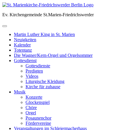
Skip
to
Ev. Kirchengemeinde St.Marien-Friedrichswerder
content
Martin Luther King in St. Marien
Neuigkeiten
Kalender
Totentanz
Die Wagner/Kern-Orgel und Orgelsommer
Gottesdienst
Gottesdienste
Predigten
Videos
Liturgische Kleidung
Kirche für zuhause
Musik
Konzerte
Glockenspiel
Chöre
Orgel
Posaunenchor
Fördervereine
Veranstaltungen im Schleiermacherhaus