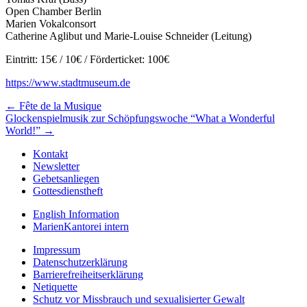
Open Chamber Berlin
Marien Vokalconsort
Catherine Aglibut und Marie-Louise Schneider (Leitung)
Eintritt: 15€ / 10€ / Förderticket: 100€
https://www.stadtmuseum.de
Beitragsnavigation
← Fête de la Musique
Glockenspielmusik zur Schöpfungswoche “What a Wonderful
World!” →
Kontakt
Newsletter
Gebetsanliegen
Gottesdienstheft
English Information
MarienKantorei intern
Impressum
Datenschutzerklärung
Barrierefreiheitserklärung
Netiquette
Schutz vor Missbrauch und sexualisierter Gewalt