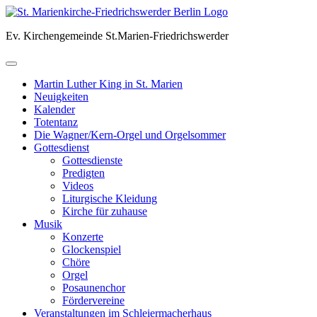
Skip
to
Ev. Kirchengemeinde St.Marien-Friedrichswerder
content
Martin Luther King in St. Marien
Neuigkeiten
Kalender
Totentanz
Die Wagner/Kern-Orgel und Orgelsommer
Gottesdienst
Gottesdienste
Predigten
Videos
Liturgische Kleidung
Kirche für zuhause
Musik
Konzerte
Glockenspiel
Chöre
Orgel
Posaunenchor
Fördervereine
Veranstaltungen im Schleiermacherhaus