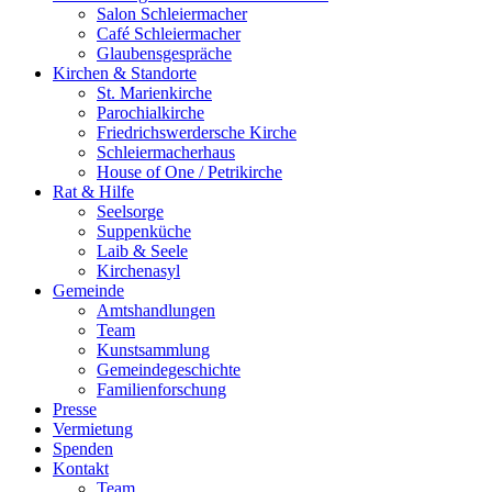
Salon Schleiermacher
Café Schleiermacher
Glaubensgespräche
Kirchen & Standorte
St. Marienkirche
Parochialkirche
Friedrichswerdersche Kirche
Schleiermacherhaus
House of One / Petrikirche
Rat & Hilfe
Seelsorge
Suppenküche
Laib & Seele
Kirchenasyl
Gemeinde
Amtshandlungen
Team
Kunstsammlung
Gemeindegeschichte
Familienforschung
Presse
Vermietung
Spenden
Kontakt
Team