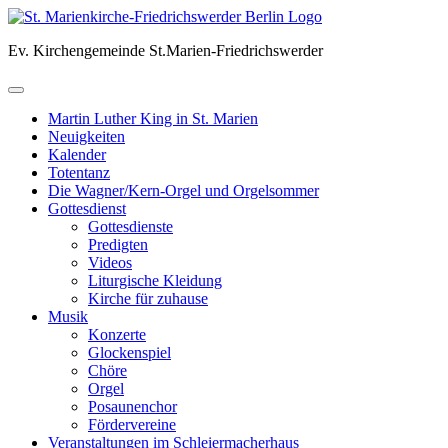
Skip
to
Ev. Kirchengemeinde St.Marien-Friedrichswerder
content
Martin Luther King in St. Marien
Neuigkeiten
Kalender
Totentanz
Die Wagner/Kern-Orgel und Orgelsommer
Gottesdienst
Gottesdienste
Predigten
Videos
Liturgische Kleidung
Kirche für zuhause
Musik
Konzerte
Glockenspiel
Chöre
Orgel
Posaunenchor
Fördervereine
Veranstaltungen im Schleiermacherhaus