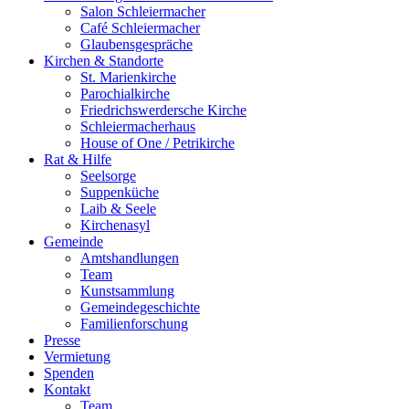
Salon Schleiermacher
Café Schleiermacher
Glaubensgespräche
Kirchen & Standorte
St. Marienkirche
Parochialkirche
Friedrichswerdersche Kirche
Schleiermacherhaus
House of One / Petrikirche
Rat & Hilfe
Seelsorge
Suppenküche
Laib & Seele
Kirchenasyl
Gemeinde
Amtshandlungen
Team
Kunstsammlung
Gemeindegeschichte
Familienforschung
Presse
Vermietung
Spenden
Kontakt
Team