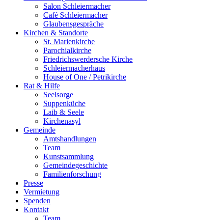
Salon Schleiermacher
Café Schleiermacher
Glaubensgespräche
Kirchen & Standorte
St. Marienkirche
Parochialkirche
Friedrichswerdersche Kirche
Schleiermacherhaus
House of One / Petrikirche
Rat & Hilfe
Seelsorge
Suppenküche
Laib & Seele
Kirchenasyl
Gemeinde
Amtshandlungen
Team
Kunstsammlung
Gemeindegeschichte
Familienforschung
Presse
Vermietung
Spenden
Kontakt
Team