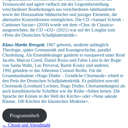
Textauswahl und agiert vielfach mit der Gegenüberstellung
verschiedener Bearbeitungen aus verschiedenen Jahrhunderten
sowie der Hinzunahme bildnerischer und jazziger Elemente, die
alternative Konzertformen ermöglichen. Die CD »Samuel Scheidt –
Cantiones Sacrae« (2018) wurde mit dem »Choc de Classica«
ausgezeichnet, die CD »432« (2021) war auf der Longlist zum
»Preis der Deutschen Schallplattenkritik«.
Klaus-Martin Bresgott
, 1967 geboren, studierte anfänglich
Theologie, später Germanistik und Kunstgeschichte, parallel
Chorleitung. Als Ensemblesänger gastierte er europaweit unter René
Jacobs, Marcus Creed, Daniel Reuss und Fabio Luisi in der Regie
von Sasha Waltz, Luc Perceval, Barrie Kosky und anderen.
1992 gründete er das Athesinus Consort Berlin. Für die
Gesamtaufnahme »Hugo Distler – Geistliche Chormusik« erhielt er
den Preis der Deutschen Schallplattenkritik. Er publiziert sowohl
Chormusik (Leonhard Lechner, Hugo Distler, Chorsammlungen) als
auch kunsthistorische Schriften wie die Reihe »Sehen lernen. Die
Sprache der Künste in der Welt der Kirche« oder »Neue sakrale
Räume. 100 Kirchen der klassischen Moderne«.
Programmheft
Beitragsnavigation
← Choral und Abendmahl