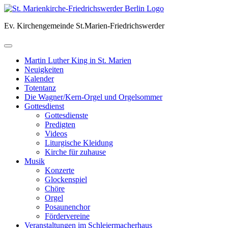
Skip
to
Ev. Kirchengemeinde St.Marien-Friedrichswerder
content
Martin Luther King in St. Marien
Neuigkeiten
Kalender
Totentanz
Die Wagner/Kern-Orgel und Orgelsommer
Gottesdienst
Gottesdienste
Predigten
Videos
Liturgische Kleidung
Kirche für zuhause
Musik
Konzerte
Glockenspiel
Chöre
Orgel
Posaunenchor
Fördervereine
Veranstaltungen im Schleiermacherhaus