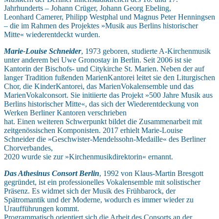
Jahrhunderts – Johann Crüger, Johann Georg Ebeling,
Leonhard Camerer, Philipp Westphal und Magnus Peter Henningsen
– die im Rahmen des Projektes »Musik aus Berlins historischer
Mitte« wiederentdeckt wurden.
Marie-Louise Schneider
, 1973 geboren, studierte A-Kirchenmusik
unter anderem bei Uwe Gronostay in Berlin. Seit 2006 ist sie
Kantorin der Bischofs- und Citykirche St. Marien. Neben der auf
langer Tradition fußenden MarienKantorei leitet sie den Liturgischen
Chor, die KinderKantorei, das MarienVokalensemble und das
MarienVokalconsort. Sie initiierte das Projekt »500 Jahre Musik aus
Berlins historischer Mitte«, das sich der Wiederentdeckung von
Werken Berliner Kantoren verschrieben
hat. Einen weiteren Schwerpunkt bildet die Zusammenarbeit mit
zeitgenössischen Komponisten. 2017 erhielt Marie-Louise
Schneider die »Geschwister-Mendelssohn-Medaille« des Berliner
Chorverbandes,
2020 wurde sie zur »Kirchenmusikdirektorin« ernannt.
Das Athesinus Consort Berlin
, 1992 von Klaus-Martin Bresgott
gegründet, ist ein professionelles Vokalensemble mit solistischer
Präsenz. Es widmet sich der Musik des Frühbarock, der
Spätromantik und der Moderne, wodurch es immer wieder zu
Uraufführungen kommt.
Programmatisch orientiert sich die Arbeit des Consorts an der