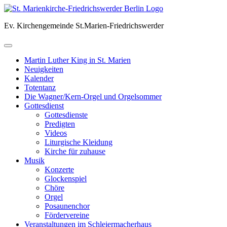
Skip
to
Ev. Kirchengemeinde St.Marien-Friedrichswerder
content
Martin Luther King in St. Marien
Neuigkeiten
Kalender
Totentanz
Die Wagner/Kern-Orgel und Orgelsommer
Gottesdienst
Gottesdienste
Predigten
Videos
Liturgische Kleidung
Kirche für zuhause
Musik
Konzerte
Glockenspiel
Chöre
Orgel
Posaunenchor
Fördervereine
Veranstaltungen im Schleiermacherhaus