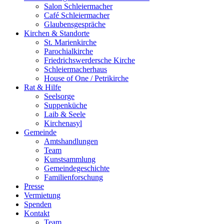
Salon Schleiermacher
Café Schleiermacher
Glaubensgespräche
Kirchen & Standorte
St. Marienkirche
Parochialkirche
Friedrichswerdersche Kirche
Schleiermacherhaus
House of One / Petrikirche
Rat & Hilfe
Seelsorge
Suppenküche
Laib & Seele
Kirchenasyl
Gemeinde
Amtshandlungen
Team
Kunstsammlung
Gemeindegeschichte
Familienforschung
Presse
Vermietung
Spenden
Kontakt
Team