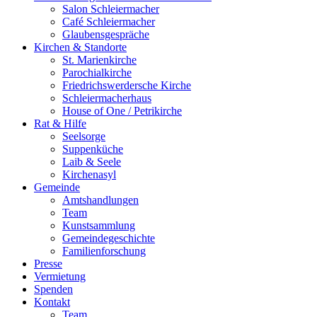
Salon Schleiermacher
Café Schleiermacher
Glaubensgespräche
Kirchen & Standorte
St. Marienkirche
Parochialkirche
Friedrichswerdersche Kirche
Schleiermacherhaus
House of One / Petrikirche
Rat & Hilfe
Seelsorge
Suppenküche
Laib & Seele
Kirchenasyl
Gemeinde
Amtshandlungen
Team
Kunstsammlung
Gemeindegeschichte
Familienforschung
Presse
Vermietung
Spenden
Kontakt
Team