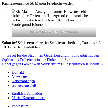
Kirchen­gemeinde St. Marien-Friedrichswerder
Kilian Nauhaus, Foto: Thilo Rückeis
Salon
bei
Schleiermacher
, im Schleiermacherhaus, Taubenstr. 3,
10117 Berlin, Eintritt frei
Beitragsnavigation
← Gebet für die Stadt – im Gedenken und in Solidarität mit den
Opfern des Erdbebens in der Türkei und Syrien
Gebet gegen Gewalt – in Solidarität mit Einsatzkräften in Berlin →
Kontakt
Newsletter
Gebetsanliegen
Gottesdienstheft
English Information
MarienKantorei intern
Impressum