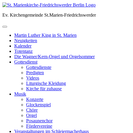
Skip
to
Ev. Kirchengemeinde St.Marien-Friedrichswerder
content
Martin Luther King in St. Marien
Neuigkeiten
Kalender
Totentanz
Die Wagner/Kern-Orgel und Orgelsommer
Gottesdienst
Gottesdienste
Predigten
Videos
Liturgische Kleidung
Kirche für zuhause
Musik
Konzerte
Glockenspiel
Chöre
Orgel
Posaunenchor
Fördervereine
Veranstaltungen im Schleiermacherhaus