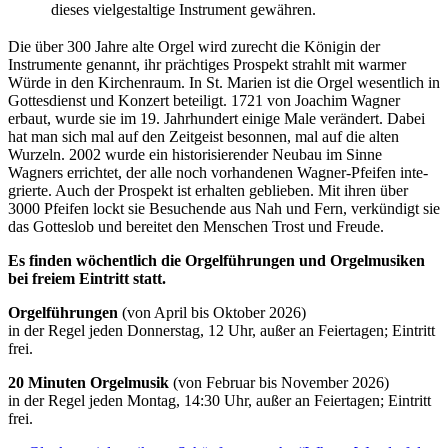
dieses vielgestaltige Instrument gewähren.
Die über 300 Jahre alte Orgel wird zurecht die Königin der
Instrumente genannt, ihr prächtiges Prospekt strahlt mit warmer
Würde in den Kirchenraum. In St. Marien ist die Orgel wesentlich in
Gottesdienst und Konzert beteiligt. 1721 von Joachim Wagner
erbaut, wurde sie im 19. Jahrhundert einige Male verändert. Dabei
hat man sich mal auf den Zeitgeist besonnen, mal auf die alten
Wurzeln. 2002 wurde ein historisierender Neubau im Sinne
Wagners errichtet, der alle noch vorhan­denen Wagner-Pfeifen inte­
grier­te. Auch der Prospekt ist erhalten geblieben. Mit ihren über
3000 Pfeifen lockt sie Besuchende aus Nah und Fern, verkündigt sie
das Gotteslob und bereitet den Menschen Trost und Freude.
Es finden wöchentlich die Orgelführungen und Orgelmusiken
bei freiem Eintritt statt.
Orgelführungen
(von April bis Oktober 2026)
in der Regel jeden Donners­tag, 12 Uhr, außer an Fei­er­­­tagen; Eintritt
frei.
20 Minuten Orgelmusik
(von Februar bis November 2026)
in der Regel jeden Montag, 14:30 Uhr, außer an Feier­tagen; Eintritt
frei.