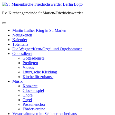
Skip
to
Ev. Kirchengemeinde St.Marien-Friedrichswerder
content
Martin Luther King in St. Marien
Neuigkeiten
Kalender
Totentanz
Die Wagner/Kern-Orgel und Orgelsommer
Gottesdienst
Gottesdienste
Predigten
Videos
Liturgische Kleidung
Kirche für zuhause
Musik
Konzerte
Glockenspiel
Chöre
Orgel
Posaunenchor
Fördervereine
Veranstaltungen im Schleiermacherhaus