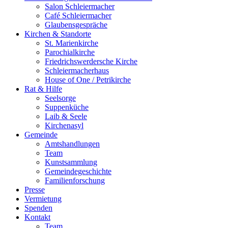
Salon Schleiermacher
Café Schleiermacher
Glaubensgespräche
Kirchen & Standorte
St. Marienkirche
Parochialkirche
Friedrichswerdersche Kirche
Schleiermacherhaus
House of One / Petrikirche
Rat & Hilfe
Seelsorge
Suppenküche
Laib & Seele
Kirchenasyl
Gemeinde
Amtshandlungen
Team
Kunstsammlung
Gemeindegeschichte
Familienforschung
Presse
Vermietung
Spenden
Kontakt
Team