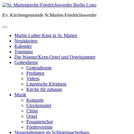
Skip
to
Ev. Kirchengemeinde St.Marien-Friedrichswerder
content
Martin Luther King in St. Marien
Neuigkeiten
Kalender
Totentanz
Die Wagner/Kern-Orgel und Orgelsommer
Gottesdienst
Gottesdienste
Predigten
Videos
Liturgische Kleidung
Kirche für zuhause
Musik
Konzerte
Glockenspiel
Chöre
Orgel
Posaunenchor
Fördervereine
Veranstaltungen im Schleiermacherhaus