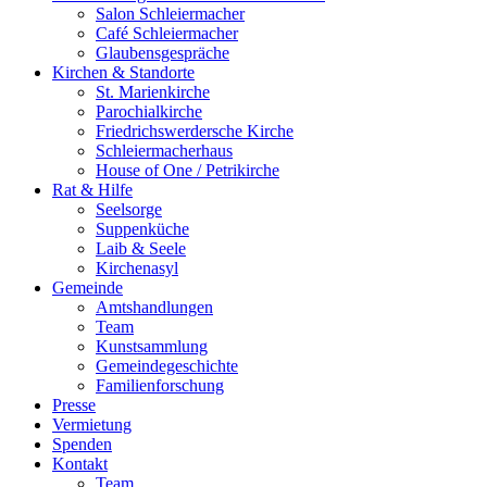
Salon Schleiermacher
Café Schleiermacher
Glaubensgespräche
Kirchen & Standorte
St. Marienkirche
Parochialkirche
Friedrichswerdersche Kirche
Schleiermacherhaus
House of One / Petrikirche
Rat & Hilfe
Seelsorge
Suppenküche
Laib & Seele
Kirchenasyl
Gemeinde
Amtshandlungen
Team
Kunstsammlung
Gemeindegeschichte
Familienforschung
Presse
Vermietung
Spenden
Kontakt
Team