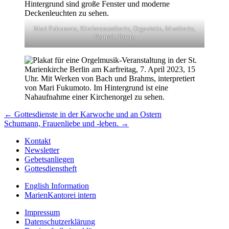
Mari Fukumoto, Kirchenmusikerin, Organistin, Musikerin,
Portrait, Bonn,
Beitragsnavigation
← Gottesdienste in der Karwoche und an Ostern
Schumann, Frauenliebe und -leben. →
Kontakt
Newsletter
Gebetsanliegen
Gottesdienstheft
English Information
MarienKantorei intern
Impressum
Datenschutzerklärung