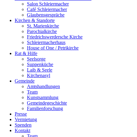
Salon Schleiermacher
Café Schleiermacher
Glaubensgespräche
Kirchen & Standorte
St. Marienkirche
Parochialkirche
Friedrichswerdersche Kirche
Schleiermacherhaus
House of One / Petrikirche
Rat & Hilfe
Seelsorge
Suppenküche
Laib & Seele
Kirchenasyl
Gemeinde
Amtshandlungen
Team
Kunstsammlung
Gemeindegeschichte
Familienforschung
Presse
Vermietung
Spenden
Kontakt
Team