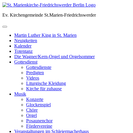
Skip
to
Ev. Kirchengemeinde St.Marien-Friedrichswerder
content
Martin Luther King in St. Marien
Neuigkeiten
Kalender
Totentanz
Die Wagner/Kern-Orgel und Orgelsommer
Gottesdienst
Gottesdienste
Predigten
Videos
Liturgische Kleidung
Kirche für zuhause
Musik
Konzerte
Glockenspiel
Chöre
Orgel
Posaunenchor
Fördervereine
Veranstaltungen im Schleiermacherhaus