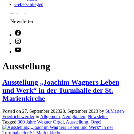
Gebetsanliegen
Kalender
Newsletter
Ausstellung
Ausstellung „Joachim Wagners Leben
und Werk“ in der Turmhalle der St.
Marienkirche
Posted on
27. September 2023
28. September 2023
by
St.Marien-
Friedrichswerder
in
Allgemein
,
Neuigkeiten
,
Newsletter
Tagged
300 Jahre Wagner Orgel
,
Ausstellung
,
Orgel