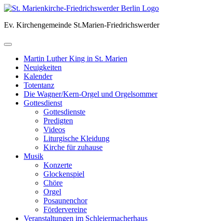
Skip
to
Ev. Kirchengemeinde St.Marien-Friedrichswerder
content
Martin Luther King in St. Marien
Neuigkeiten
Kalender
Totentanz
Die Wagner/Kern-Orgel und Orgelsommer
Gottesdienst
Gottesdienste
Predigten
Videos
Liturgische Kleidung
Kirche für zuhause
Musik
Konzerte
Glockenspiel
Chöre
Orgel
Posaunenchor
Fördervereine
Veranstaltungen im Schleiermacherhaus