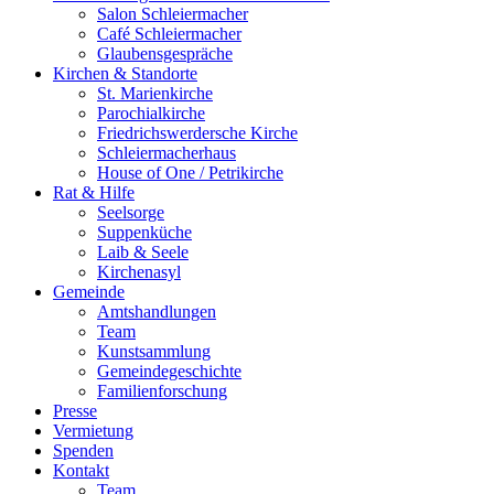
Salon Schleiermacher
Café Schleiermacher
Glaubensgespräche
Kirchen & Standorte
St. Marienkirche
Parochialkirche
Friedrichswerdersche Kirche
Schleiermacherhaus
House of One / Petrikirche
Rat & Hilfe
Seelsorge
Suppenküche
Laib & Seele
Kirchenasyl
Gemeinde
Amtshandlungen
Team
Kunstsammlung
Gemeindegeschichte
Familienforschung
Presse
Vermietung
Spenden
Kontakt
Team