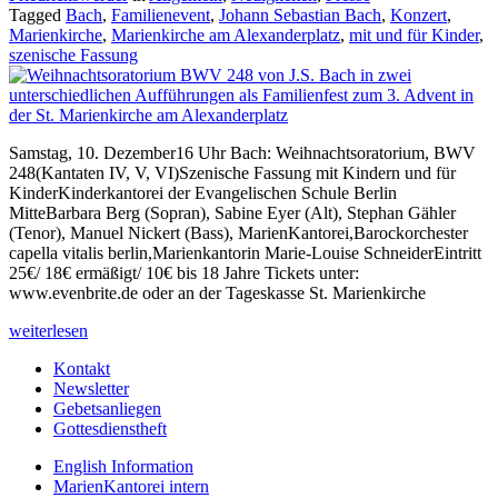
Tagged
Bach
,
Familienevent
,
Johann Sebastian Bach
,
Konzert
,
Marienkirche
,
Marienkirche am Alexanderplatz
,
mit und für Kinder
,
szenische Fassung
Samstag, 10. Dezember16 Uhr Bach: Weihnachtsoratorium, BWV
248(Kantaten IV, V, VI)Szenische Fassung mit Kindern und für
KinderKinderkantorei der Evangelischen Schule Berlin
MitteBarbara Berg (Sopran), Sabine Eyer (Alt), Stephan Gähler
(Tenor), Manuel Nickert (Bass), MarienKantorei,Barockorchester
capella vitalis berlin,Marienkantorin Marie-Louise SchneiderEintritt
25€/ 18€ ermäßigt/ 10€ bis 18 Jahre Tickets unter:
www.evenbrite.de oder an der Tageskasse St. Marienkirche
weiterlesen
Kontakt
Newsletter
Gebetsanliegen
Gottesdienstheft
English Information
MarienKantorei intern