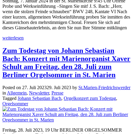
Sonntag, 7. Januar 2024 in der St. Marienkirche 9:45 Uhr Offene
Probe und Werkseinführung –Singen Sie mit! J. S. Bach: „Herr,
wenn die stolzen Feinde schnauben“ BWV 248, Kantate VI Nach
einer kurzen, allgemeinen Werkseinführung proben Sie inmitten des
Kantoreichors den mehrstimmigen Choral. Freuen Sie sich auf
dieses Gänsehauterlebnis, an dem Sie nun Ihre Stimme mitklingen
weiterlesen
Zum Todestag von Johann Sebastian
Bach: Konzert mit Marienorganist Xaver
Schult am Freitag, den 28. Juli zum
Berliner Orgelsommer in St. Marien
Posted on
27. Juli 2023
29. Juli 2023
by
St.Marien-Friedrichswerder
in
Allgemein
,
Newsletter
,
Presse
Tagged
Johann Sebastian Bach
,
Orgelkonzert zum Todestag
,
Orgelsommer
Freitag, 28. Juli 2023, 19 Uhr BERLINER ORGELSOMMER