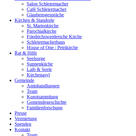
Salon Schleiermacher
Café Schleiermacher
Glaubensgespräche
Kirchen & Standorte
St. Marienkirche
Parochialkirche
Friedrichswerdersche Kirche
Schleiermacherhaus
House of One / Petrikirche
Rat & Hilfe
Seelsorge
Suppenküche
Laib & Seele
Kirchenasyl
Gemeinde
Amtshandlungen
Team
Kunstsammlung
Gemeindegeschichte
Familienforschung
Presse
Vermietung
Spenden
Kontakt
Team