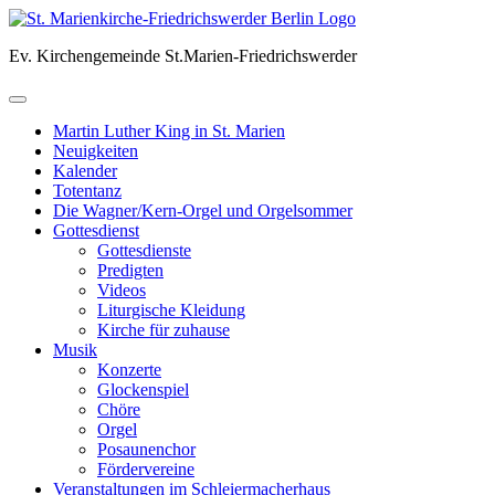
Skip
to
Ev. Kirchengemeinde St.Marien-Friedrichswerder
content
Martin Luther King in St. Marien
Neuigkeiten
Kalender
Totentanz
Die Wagner/Kern-Orgel und Orgelsommer
Gottesdienst
Gottesdienste
Predigten
Videos
Liturgische Kleidung
Kirche für zuhause
Musik
Konzerte
Glockenspiel
Chöre
Orgel
Posaunenchor
Fördervereine
Veranstaltungen im Schleiermacherhaus