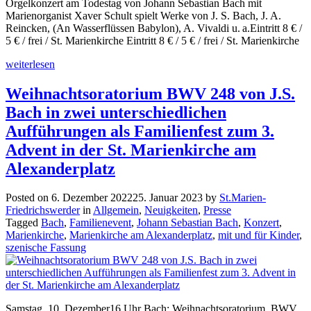
Orgelkonzert am Todestag von Johann Sebastian Bach mit
Marienorganist Xaver Schult spielt Werke von J. S. Bach, J. A.
Reincken, (An Wasserflüssen Babylon), A. Vivaldi u. a.Eintritt 8 € /
5 € / frei / St. Marienkirche Eintritt 8 € / 5 € / frei / St. Marienkirche
weiterlesen
Weihnachtsoratorium BWV 248 von J.S.
Bach in zwei unterschiedlichen
Aufführungen als Familienfest zum 3.
Advent in der St. Marienkirche am
Alexanderplatz
Posted on
6. Dezember 2022
25. Januar 2023
by
St.Marien-
Friedrichswerder
in
Allgemein
,
Neuigkeiten
,
Presse
Tagged
Bach
,
Familienevent
,
Johann Sebastian Bach
,
Konzert
,
Marienkirche
,
Marienkirche am Alexanderplatz
,
mit und für Kinder
,
szenische Fassung
Samstag, 10. Dezember16 Uhr Bach: Weihnachtsoratorium, BWV