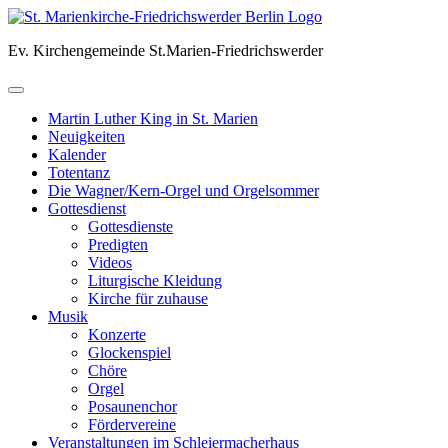
Skip
to
Ev. Kirchengemeinde St.Marien-Friedrichswerder
content
Martin Luther King in St. Marien
Neuigkeiten
Kalender
Totentanz
Die Wagner/Kern-Orgel und Orgelsommer
Gottesdienst
Gottesdienste
Predigten
Videos
Liturgische Kleidung
Kirche für zuhause
Musik
Konzerte
Glockenspiel
Chöre
Orgel
Posaunenchor
Fördervereine
Veranstaltungen im Schleiermacherhaus