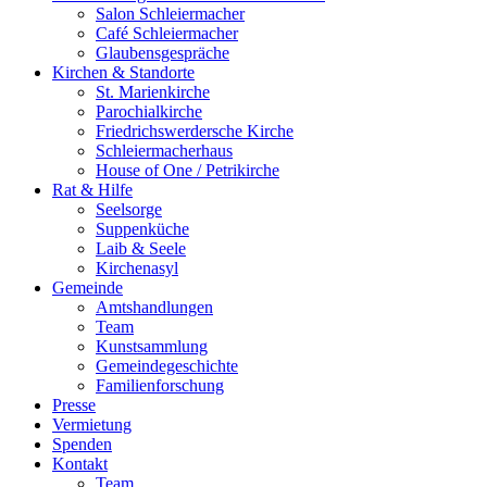
Salon Schleiermacher
Café Schleiermacher
Glaubensgespräche
Kirchen & Standorte
St. Marienkirche
Parochialkirche
Friedrichswerdersche Kirche
Schleiermacherhaus
House of One / Petrikirche
Rat & Hilfe
Seelsorge
Suppenküche
Laib & Seele
Kirchenasyl
Gemeinde
Amtshandlungen
Team
Kunstsammlung
Gemeindegeschichte
Familienforschung
Presse
Vermietung
Spenden
Kontakt
Team