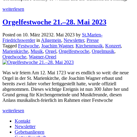
weiterlesen
Orgelfestwoche 21.–28. Mai 2023
Posted on
10. März 2023
2. Mai 2023
by
St.Marien-
Friedrichswerder
in
Allgemein
,
Newsletter
,
Presse
Tagged
Festwoche
,
Joachim Wagner
,
Kirchenmusik
,
Konzert
,
Marienkirche
,
Musik
,
Orgel
,
Orgelfestwoche
,
Orgelmusik
,
Orgelwoche
,
Wagner-Orgel
Was wir feiern Am 12. Mai 1723 war es endlich so weit: die neue
Orgel in der St. Marienkirche, die Joachim Wagner erbaut und
bereits zwei Jahre vorher fertiggestellt hatte, wurde offiziell
abgenommen. Dieses wichtige Ereignis ist nun 300 Jahre her und
Grund genug für Kirchengemeinde und Musikfreunde, diesen
Anlass musikalisch-feierlich im Rahmen einer Festwoche
weiterlesen
Kontakt
Newsletter
Gebetsanliegen