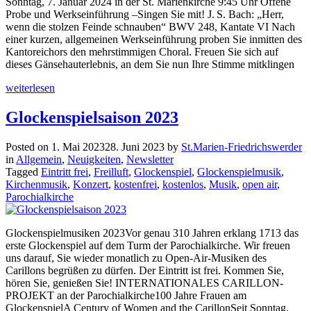
Sonntag, 7. Januar 2024 in der St. Marienkirche 9:45 Uhr Offene
Probe und Werkseinführung –Singen Sie mit! J. S. Bach: „Herr,
wenn die stolzen Feinde schnauben“ BWV 248, Kantate VI Nach
einer kurzen, allgemeinen Werkseinführung proben Sie inmitten des
Kantoreichors den mehrstimmigen Choral. Freuen Sie sich auf
dieses Gänsehauterlebnis, an dem Sie nun Ihre Stimme mitklingen
weiterlesen
Glockenspielsaison 2023
Posted on
1. Mai 2023
28. Juni 2023
by
St.Marien-Friedrichswerder
in
Allgemein
,
Neuigkeiten
,
Newsletter
Tagged
Eintritt frei
,
Freilluft
,
Glockenspiel
,
Glockenspielmusik
,
Kirchenmusik
,
Konzert
,
kostenfrei
,
kostenlos
,
Musik
,
open air
,
Parochialkirche
Glockenspielmusiken 2023Vor genau 310 Jahren erklang 1713 das
erste Glockenspiel auf dem Turm der Parochialkirche. Wir freuen
uns darauf, Sie wieder monatlich zu Open-Air-­Musiken des
Carillons begrüßen zu dürfen. Der Eintritt ist frei. Kommen Sie,
hören Sie, genießen Sie! INTERNATIONALES CARILLON-
PROJEKT an der Parochialkirche100 Jahre Frauen am
GlockenspielA Century of Women and the CarillonSeit Sonntag,